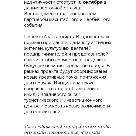
идентичности стартует
10 октября
в
дальневосточной столице.
Востокцемент стал генеральным
партнёром масштабного и необычного
события.
контакты отдела закупок
Проект «Авангардисты Владивостока»
призван пригласить к диалогу активных
жителей, культурных деятелей,
предпринимателей и представителей
власти, чтобы совместно определить
будущее позиционирование города. В
рамках проекта будут сформированы
новые креативные точки притяжения
для горожан. Инициатива также
направлена на то, чтобы укрепить
имидж Владивостока как
Контакты
туристического и инвестиционного
центра и раскрыть новые возможности
для его жителей.
«Мы любим свой город и хотим, чтобы
его знали и любили все, кто сюда