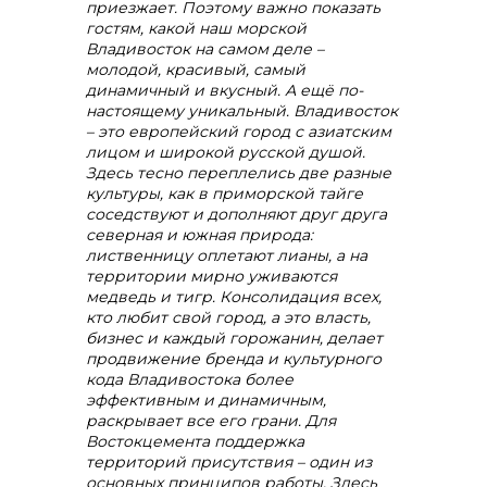
приезжает. Поэтому важно показать
гостям, какой наш морской
Владивосток на самом деле –
+7 (423) 234 50 50
молодой, красивый, самый
динамичный и вкусный. А ещё по-
настоящему уникальный. Владивосток
– это европейский город с азиатским
лицом и широкой русской душой.
Здесь тесно переплелись две разные
культуры, как в приморской тайге
info@vostokcement.ru
соседствуют и дополняют друг друга
северная и южная природа:
лиственницу оплетают лианы, а на
территории мирно уживаются
медведь и тигр. Консолидация всех,
кто любит свой город, а это власть,
бизнес и каждый горожанин, делает
продвижение бренда и культурного
кода Владивостока более
эффективным и динамичным,
раскрывает все его грани. Для
Востокцемента поддержка
территорий присутствия – один из
основных принципов работы. Здесь