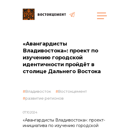
«Авангардисты
общая информация
Владивостока»: проект по
изучению городской
идентичности пройдёт в
столице Дальнего Востока
объявленные закупки
Владивосток
Востокцемент
развитие регионов
07.10.2024
реализация неликвидов
«Авангардисты Владивостока»: проект-
инициатива по изучению городской