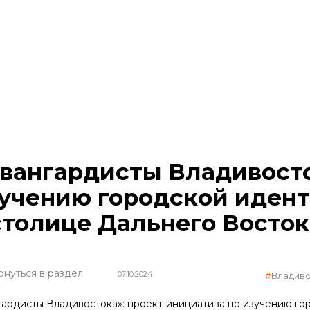
вангардисты Владивосто
учению городской иден
столице Дальнего Восток
рнуться в раздел
07.10.2024
Владив
гардисты Владивостока»: проект-инициатива по изучению го