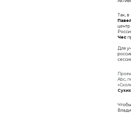
Актив
Так, 
Паве
центр
Росси
Чес
пр
Для у
росси
сесси
Проек
Abc, 
«Скол
Сухих
Чтобы
Влади