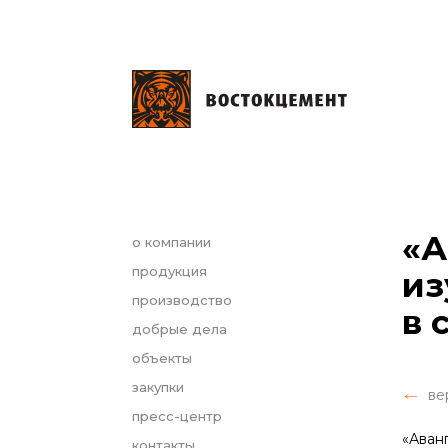
«А
о компании
продукция
из
производство
в 
добрые дела
объекты
закупки
ве
пресс-центр
«Аван
контакты