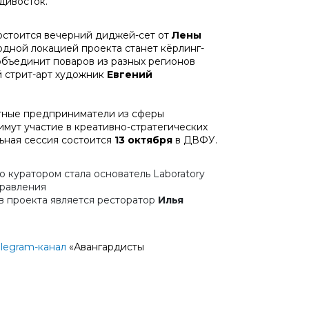
дивосток.
состоится вечерний диджей-сет от
Лены
одной локацией проекта станет кёрлинг-
объединит поваров из разных регионов
й стрит-арт художник
Евгений
стные предприниматели из сферы
мут участие в креативно-стратегических
ьная сессия состоится
13 октября
в ДВФУ.
 куратором стала основатель Laboratory
правления
в проекта является ресторатор
Илья
elegram-канал
«Авангардисты