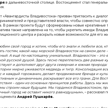
бря
в дальневосточной столице. Востокцемент стал генерал
ия.
т «Авангардисты Владивостока» призван пригласить к диалог
ринимателей и представителей власти, чтобы совместно о
а. В рамках проекта будут сформированы новые креативные 
атива также направлена на то, чтобы укрепить имидж Владив
тиционного центра и раскрыть новые возможности для его ж
юбим свой город и хотим, чтобы его знали и любили все, к
ать гостям, какой наш морской Владивосток на самом деле
сный. А ещё по-настоящему уникальный. Владивосток – это
ой русской душой. Здесь тесно переплелись две разные ку
ствуют и дополняют друг друга северная и южная природа: 
тории мирно уживаются медведь и тигр. Консолидация всех,
с и каждый горожанин, делает продвижение бренда и куль
тивным и динамичным, раскрывает все его грани. Для Во
тствия – один из основных принципов работы. Здесь мы жив
 мы строим наше будущее. Мы гордимся Владивостоком, при
чный город не оставит никого равнодушным»,
– рассказал 
кцемента
Андрей Пушкарёв.