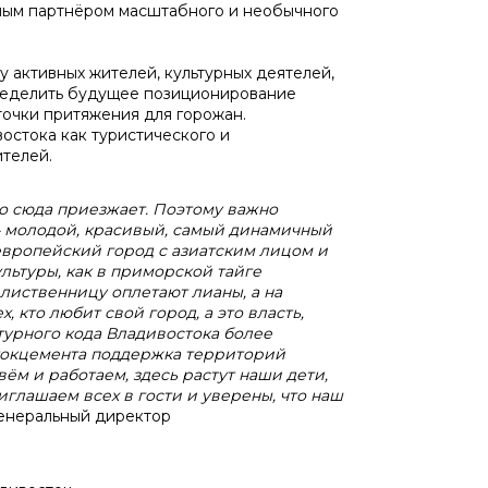
ьным партнёром масштабного и необычного
у активных жителей, культурных деятелей,
пределить будущее позиционирование
точки притяжения для горожан.
остока как туристического и
ителей.
то сюда приезжает. Поэтому важно
 – молодой, красивый, самый динамичный
 европейский город с азиатским лицом и
льтуры, как в приморской тайге
лиственницу оплетают лианы, а на
 кто любит свой город, а это власть,
турного кода Владивостока более
стокцемента поддержка территорий
ём и работаем, здесь растут наши дети,
глашаем всех в гости и уверены, что наш
генеральный директор