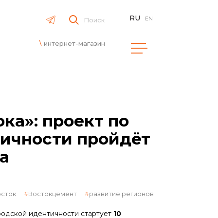
RU
EN
Поиск
интернет-магазин
ка»: проект по
тичности пройдёт
а
осток
Востокцемент
развитие регионов
родской идентичности стартует
10