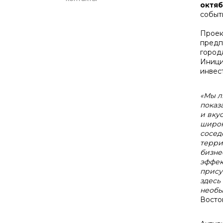
октя
событ
Проек
предп
город
Иници
инвес
«Мы л
показ
и вку
широк
сосед
терри
бизне
эффек
прису
здесь
необы
Восто