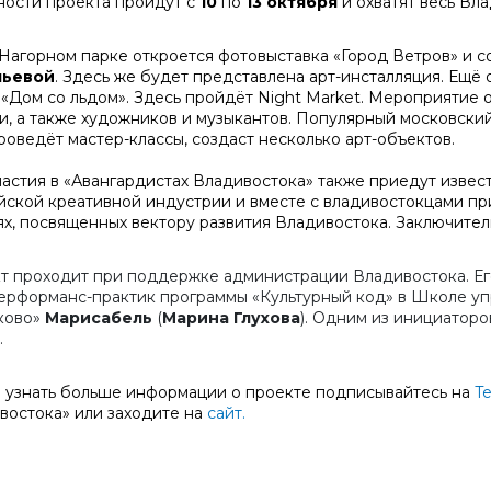
ности проекта пройдут с
10
по
13 октября
и охватят весь Вла
в Нагорном парке откроется фотовыставка «Город Ветров» и 
льевой
. Здесь же будет представлена арт-инсталляция. Ещё 
 «Дом со льдом». Здесь пройдёт Night Market. Мероприятие 
и, а также художников и музыкантов. Популярный московски
оведёт мастер-классы, создаст несколько арт-объектов.
частия в «Авангардистах Владивостока» также приедут изве
йской креативной индустрии и вместе с владивостокцами при
ях, посвященных вектору развития Владивостока. Заключител
т проходит при поддержке администрации Владивостока. Его
перформанс-практик программы «Культурный код» в Школе у
ково»
Марисабель
(
Марина Глухова
). Одним из инициаторо
.
 узнать больше информации о проекте подписывайтесь на
T
востока» или заходите на
сайт.