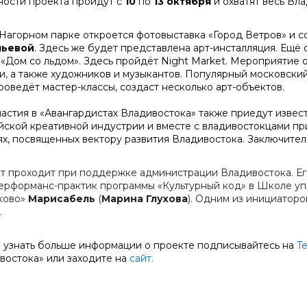
ности проекта пройдут с
10
по
13 октября
и охватят весь Вла
в Нагорном парке откроется фотовыставка «Город Ветров» и 
льевой
. Здесь же будет представлена арт-инсталляция. Ещё 
 «Дом со льдом». Здесь пройдёт Night Market. Мероприятие 
и, а также художников и музыкантов. Популярный московски
оведёт мастер-классы, создаст несколько арт-объектов.
частия в «Авангардистах Владивостока» также приедут изве
йской креативной индустрии и вместе с владивостокцами при
ях, посвященных вектору развития Владивостока. Заключител
т проходит при поддержке администрации Владивостока. Его
перформанс-практик программы «Культурный код» в Школе у
ково»
Марисабель
(
Марина Глухова
). Одним из инициаторо
.
 узнать больше информации о проекте подписывайтесь на
T
востока» или заходите на
сайт.