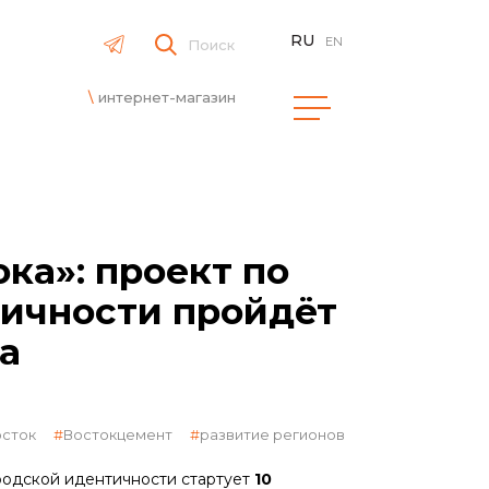
RU
EN
Поиск
интернет-магазин
ка»: проект по
тичности пройдёт
а
осток
Востокцемент
развитие регионов
родской идентичности стартует
10