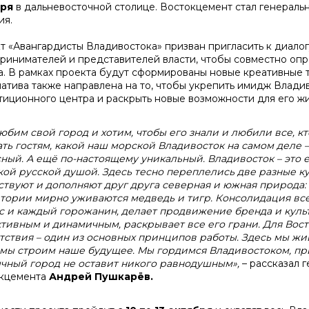
бря
в дальневосточной столице. Востокцемент стал генерал
ия.
т «Авангардисты Владивостока» призван пригласить к диалог
ринимателей и представителей власти, чтобы совместно о
а. В рамках проекта будут сформированы новые креативные 
атива также направлена на то, чтобы укрепить имидж Владив
тиционного центра и раскрыть новые возможности для его ж
юбим свой город и хотим, чтобы его знали и любили все, к
ать гостям, какой наш морской Владивосток на самом деле
сный. А ещё по-настоящему уникальный. Владивосток – это
ой русской душой. Здесь тесно переплелись две разные ку
ствуют и дополняют друг друга северная и южная природа: 
тории мирно уживаются медведь и тигр. Консолидация всех,
с и каждый горожанин, делает продвижение бренда и куль
тивным и динамичным, раскрывает все его грани. Для Во
тствия – один из основных принципов работы. Здесь мы жив
 мы строим наше будущее. Мы гордимся Владивостоком, при
чный город не оставит никого равнодушным»,
– рассказал 
кцемента
Андрей Пушкарёв.