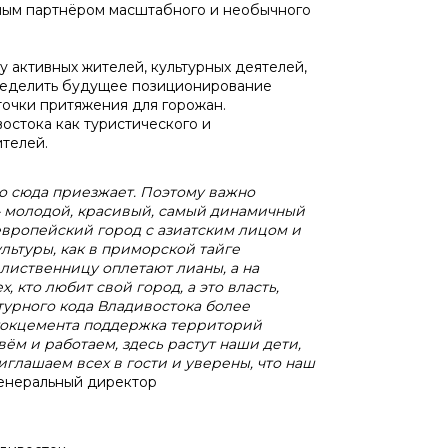
ьным партнёром масштабного и необычного
у активных жителей, культурных деятелей,
пределить будущее позиционирование
точки притяжения для горожан.
остока как туристического и
ителей.
то сюда приезжает. Поэтому важно
 – молодой, красивый, самый динамичный
 европейский город с азиатским лицом и
льтуры, как в приморской тайге
лиственницу оплетают лианы, а на
 кто любит свой город, а это власть,
турного кода Владивостока более
стокцемента поддержка территорий
ём и работаем, здесь растут наши дети,
глашаем всех в гости и уверены, что наш
генеральный директор