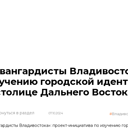
вангардисты Владивосто
учению городской иден
столице Дальнего Восток
рнуться в раздел
07.10.2024
Владив
гардисты Владивостока»: проект-инициатива по изучению го