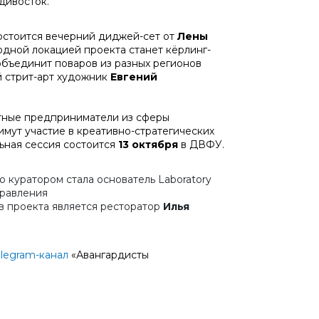
дивосток.
состоится вечерний диджей-сет от
Лены
одной локацией проекта станет кёрлинг-
объединит поваров из разных регионов
й стрит-арт художник
Евгений
стные предприниматели из сферы
мут участие в креативно-стратегических
ьная сессия состоится
13 октября
в ДВФУ.
 куратором стала основатель Laboratory
правления
в проекта является ресторатор
Илья
elegram-канал
«Авангардисты