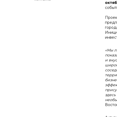
октя
событ
Проек
предп
город
Иници
инвес
«Мы л
показ
и вку
широк
сосед
терри
бизне
эффек
прису
здесь
необы
Восто