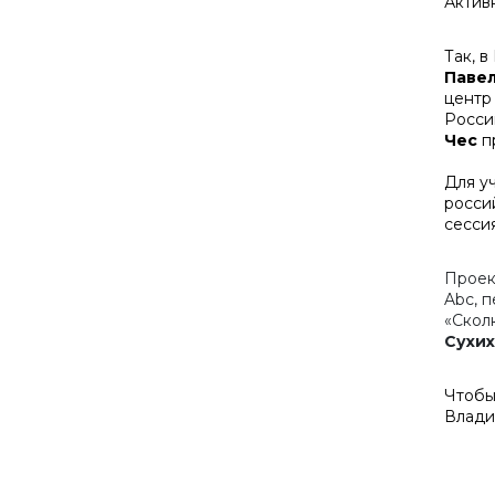
Актив
Так, 
Паве
центр
Росси
Чес
пр
Для у
росси
сесси
Проек
Abc, 
«Скол
Сухих
Чтобы
Влади