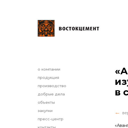
«А
о компании
продукция
из
производство
в 
добрые дела
объекты
закупки
ве
пресс-центр
«Аван
контакты