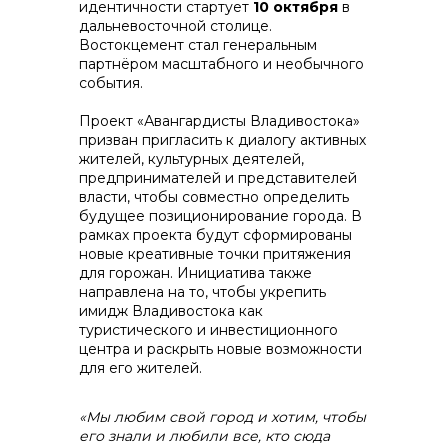
идентичности стартует
10 октября
в
дальневосточной столице.
Востокцемент стал генеральным
партнёром масштабного и необычного
события.
контакты отдела закупок
Проект «Авангардисты Владивостока»
призван пригласить к диалогу активных
жителей, культурных деятелей,
предпринимателей и представителей
власти, чтобы совместно определить
будущее позиционирование города. В
рамках проекта будут сформированы
новые креативные точки притяжения
для горожан. Инициатива также
направлена на то, чтобы укрепить
имидж Владивостока как
Контакты
туристического и инвестиционного
центра и раскрыть новые возможности
для его жителей.
«Мы любим свой город и хотим, чтобы
его знали и любили все, кто сюда