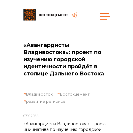
«Авангардисты
общая информация
Владивостока»: проект по
изучению городской
идентичности пройдёт в
столице Дальнего Востока
объявленные закупки
Владивосток
Востокцемент
развитие регионов
07.10.2024
реализация неликвидов
«Авангардисты Владивостока»: проект-
инициатива по изучению городской