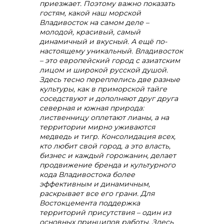
приезжает. Поэтому важно показать
гостям, какой наш морской
Владивосток на самом деле –
+7 (423) 234 50 50
молодой, красивый, самый
динамичный и вкусный. А ещё по-
настоящему уникальный. Владивосток
– это европейский город с азиатским
лицом и широкой русской душой.
Здесь тесно переплелись две разные
культуры, как в приморской тайге
info@vostokcement.ru
соседствуют и дополняют друг друга
северная и южная природа:
лиственницу оплетают лианы, а на
территории мирно уживаются
медведь и тигр. Консолидация всех,
кто любит свой город, а это власть,
бизнес и каждый горожанин, делает
продвижение бренда и культурного
кода Владивостока более
эффективным и динамичным,
раскрывает все его грани. Для
Востокцемента поддержка
территорий присутствия – один из
основных принципов работы. Здесь