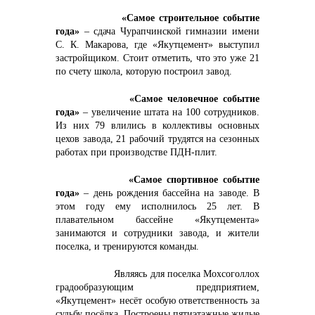
«Самое строительное событие
года»
– сдача Чурапчинской гимназии имени
С. К. Макарова, где «Якутцемент» выступил
застройщиком. Стоит отметить, что это уже 21
по счету школа, которую построил завод.
«Самое человечное событие
года»
– увеличение штата на 100 сотрудников.
Из них 79 влились в коллективы основных
цехов завода, 21 рабочий трудятся на сезонных
работах при производстве ПДН-плит.
«Самое спортивное событие
года»
– день рождения бассейна на заводе. В
этом году ему исполнилось 25 лет. В
плавательном бассейне «Якутцемента»
занимаются и сотрудники завода, и жители
поселка, и тренируются команды.
Являясь для поселка Мохсоголлох
градообразующим предприятием,
«Якутцемент» несёт особую ответственность за
судьбу посёлка. Построены пятиэтажные жилые