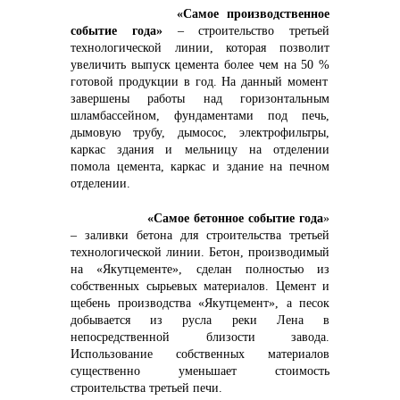
+7 (423) 234 50 50
«Самое производственное
событие года»
– строительство третьей
технологической линии, которая позволит
увеличить выпуск цемента
более чем на 50 %
готовой продукции в год. На данный момент
завершены работы над горизонтальным
шламбассейном, фундаментами под печь,
info@vostokcement.ru
дымовую трубу, дымосос, электрофильтры,
каркас здания и мельницу на отделении
помола цемента, каркас и здание на печном
отделении.
«Самое бетонное событие года
»
– заливки бетона для строительства третьей
технологической линии. Бетон, производимый
на «Якутцементе», сделан полностью из
собственных сырьевых материалов. Цемент и
щебень производства «Якутцемент», а песок
добывается из русла реки Лена в
непосредственной близости завода.
Использование собственных материалов
существенно уменьшает стоимость
строительства третьей печи.