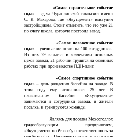
«Самое строительное событие
года»
– сдача Чурапчинской гимназии имени
С. К. Макарова, где «Якутцемент» выступил
застройщиком. Стоит отметить, что это уже 21
по счету школа, которую построил завод.
«Самое человечное событие
года»
– увеличение штата на 100 сотрудников.
Из них 79 влились в коллективы основных
цехов завода, 21 рабочий трудятся на сезонных
работах при производстве ПДН-плит.
«Самое спортивное событие
года»
– день рождения бассейна на заводе. В
этом году ему исполнилось 25 лет. В
плавательном бассейне «Якутцемента»
занимаются и сотрудники завода, и жители
поселка, и тренируются команды.
Являясь для поселка Мохсоголлох
градообразующим предприятием,
«Якутцемент» несёт особую ответственность за
судьбу посёлка. Построены пятиэтажные жилые