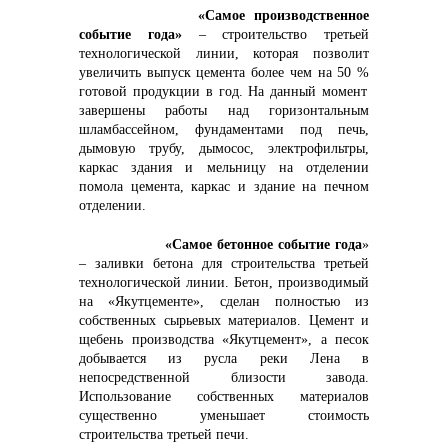
+7 (423) 234 50 50
«Самое производственное
событие года»
– строительство третьей
технологической линии, которая позволит
увеличить выпуск цемента
более чем на 50 %
готовой продукции в год. На данный момент
завершены работы над горизонтальным
шламбассейном, фундаментами под печь,
info@vostokcement.ru
дымовую трубу, дымосос, электрофильтры,
каркас здания и мельницу на отделении
помола цемента, каркас и здание на печном
отделении.
«Самое бетонное событие года
»
– заливки бетона для строительства третьей
технологической линии. Бетон, производимый
на «Якутцементе», сделан полностью из
собственных сырьевых материалов. Цемент и
щебень производства «Якутцемент», а песок
добывается из русла реки Лена в
непосредственной близости завода.
Использование собственных материалов
существенно уменьшает стоимость
строительства третьей печи.