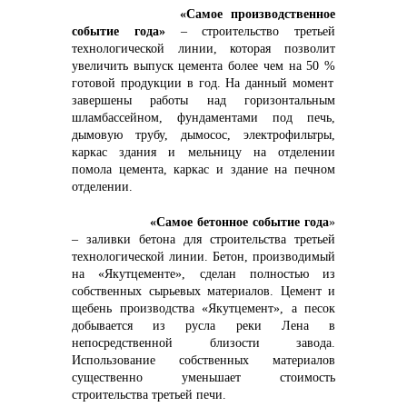
+7 (423) 234 50 50
«Самое производственное
событие года»
– строительство третьей
технологической линии, которая позволит
увеличить выпуск цемента
более чем на 50 %
готовой продукции в год. На данный момент
завершены работы над горизонтальным
шламбассейном, фундаментами под печь,
info@vostokcement.ru
дымовую трубу, дымосос, электрофильтры,
каркас здания и мельницу на отделении
помола цемента, каркас и здание на печном
отделении.
«Самое бетонное событие года
»
– заливки бетона для строительства третьей
технологической линии. Бетон, производимый
на «Якутцементе», сделан полностью из
собственных сырьевых материалов. Цемент и
щебень производства «Якутцемент», а песок
добывается из русла реки Лена в
непосредственной близости завода.
Использование собственных материалов
существенно уменьшает стоимость
строительства третьей печи.