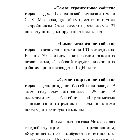
«Самое строительное событие
года»
– сдача Чурапчинской гимназии имени
С. К. Макарова, где «Якутцемент» выступил
застройщиком. Стоит отметить, что это уже 21
по счету школа, которую построил завод.
«Самое человечное событие
года»
– увеличение штата на 100 сотрудников.
Из них 79 влились в коллективы основных
цехов завода, 21 рабочий трудятся на сезонных
работах при производстве ПДН-плит.
«Самое спортивное событие
года»
– день рождения бассейна на заводе. В
этом году ему исполнилось 25 лет. В
плавательном бассейне «Якутцемента»
занимаются и сотрудники завода, и жители
поселка, и тренируются команды.
Являясь для поселка Мохсоголлох
градообразующим предприятием,
«Якутцемент» несёт особую ответственность за
судьбу посёлка. Построены пятиэтажные жилые