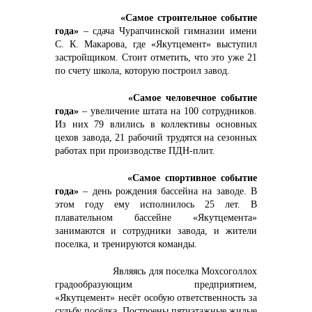
«Самое строительное событие
года»
– сдача Чурапчинской гимназии имени
С. К. Макарова, где «Якутцемент» выступил
застройщиком. Стоит отметить, что это уже 21
по счету школа, которую построил завод.
«Самое человечное событие
года»
– увеличение штата на 100 сотрудников.
Из них 79 влились в коллективы основных
цехов завода, 21 рабочий трудятся на сезонных
работах при производстве ПДН-плит.
«Самое спортивное событие
года»
– день рождения бассейна на заводе. В
этом году ему исполнилось 25 лет. В
плавательном бассейне «Якутцемента»
занимаются и сотрудники завода, и жители
поселка, и тренируются команды.
Являясь для поселка Мохсоголлох
градообразующим предприятием,
«Якутцемент» несёт особую ответственность за
судьбу посёлка. Построены пятиэтажные жилые