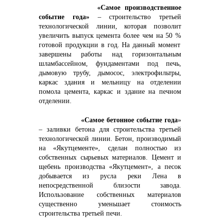
+7 (423) 234 50 50
«Самое производственное
событие года»
– строительство третьей
технологической линии, которая позволит
увеличить выпуск цемента
более чем на 50 %
готовой продукции в год. На данный момент
завершены работы над горизонтальным
шламбассейном, фундаментами под печь,
info@vostokcement.ru
дымовую трубу, дымосос, электрофильтры,
каркас здания и мельницу на отделении
помола цемента, каркас и здание на печном
отделении.
«Самое бетонное событие года
»
– заливки бетона для строительства третьей
технологической линии. Бетон, производимый
на «Якутцементе», сделан полностью из
собственных сырьевых материалов. Цемент и
щебень производства «Якутцемент», а песок
добывается из русла реки Лена в
непосредственной близости завода.
Использование собственных материалов
существенно уменьшает стоимость
строительства третьей печи.