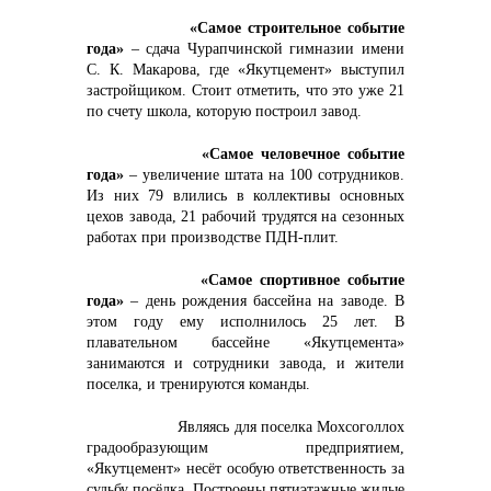
«Самое строительное событие
года»
– сдача Чурапчинской гимназии имени
С. К. Макарова, где «Якутцемент» выступил
застройщиком. Стоит отметить, что это уже 21
по счету школа, которую построил завод.
«Самое человечное событие
года»
– увеличение штата на 100 сотрудников.
Из них 79 влились в коллективы основных
цехов завода, 21 рабочий трудятся на сезонных
работах при производстве ПДН-плит.
«Самое спортивное событие
года»
– день рождения бассейна на заводе. В
этом году ему исполнилось 25 лет. В
плавательном бассейне «Якутцемента»
занимаются и сотрудники завода, и жители
поселка, и тренируются команды.
Являясь для поселка Мохсоголлох
градообразующим предприятием,
«Якутцемент» несёт особую ответственность за
судьбу посёлка. Построены пятиэтажные жилые