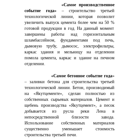
+7 (423) 234 50 50
«Самое производственное
событие года»
– строительство третьей
технологической линии, которая позволит
увеличить выпуск цемента
более чем на 50 %
готовой продукции в год. На данный момент
завершены работы над горизонтальным
шламбассейном, фундаментами под печь,
info@vostokcement.ru
дымовую трубу, дымосос, электрофильтры,
каркас здания и мельницу на отделении
помола цемента, каркас и здание на печном
отделении.
«Самое бетонное событие года
»
– заливки бетона для строительства третьей
технологической линии. Бетон, производимый
на «Якутцементе», сделан полностью из
собственных сырьевых материалов. Цемент и
щебень производства «Якутцемент», а песок
добывается из русла реки Лена в
непосредственной близости завода.
Использование собственных материалов
существенно уменьшает стоимость
строительства третьей печи.