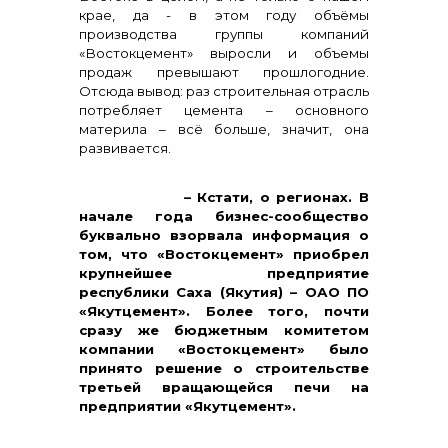
крае, да - в этом году объёмы
производства группы компаний
«Востокцемент» выросли и объемы
продаж превышают прошлогодние.
Отсюда вывод: раз строительная отрасль
потребляет цемента – основного
материла – всё больше, значит, она
развивается.
+7 (423) 234 50 50
– Кстати, о регионах. В
начале года бизнес-сообщество
буквально взорвала информация о
том, что «Востокцемент» приобрел
крупнейшее предприятие
республики Саха (Якутия) – ОАО ПО
«Якутцемент». Более того, почти
сразу же бюджетным комитетом
компании «Востокцемент» было
принято решение о строительстве
третьей вращающейся печи на
предприятии «Якутцемент».
info@vostokcement.ru