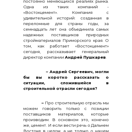
постоянно меняющихся реалиях рынка.
Одна из таких компаний -
«Востокцемент». Компания с
удивительной историй: созданная в
переломные для страны годы, за
семнадцать лет она объединила самых
надежных поставщиков природных
стройматериалов Приморского края. О
том, как работает «Востокцемент»
сегодня, рассказывает генеральный
директор компании
Андрей Пушкарев
.
– Андрей Сергеевич, могли
бы вы коротко рассказать о
ситуации, сложившейся в
Контакты
строительной отрасли сегодня?
–
Про строительную отрасль мы
можем говорить только с позиции
поставщиков материалов, которые
производим. В основном это, конечно
же, цемент. И если вести речь о Дальнем
Востоке в целом, а не только о нашем