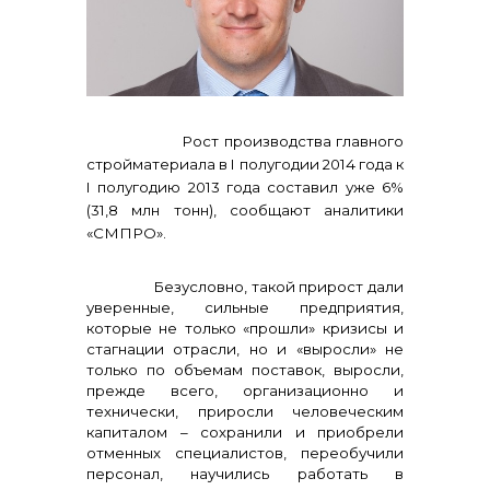
реализация неликвидов
Рост производства главного
стройматериала в I полугодии 2014 года к
I полугодию 2013 года составил уже 6%
(31,8 млн тонн), сообщают аналитики
«СМПРО».
Безусловно, такой прирост дали
уверенные, сильные предприятия,
контакты отдела закупок
которые не только «прошли» кризисы и
стагнации отрасли, но и «выросли» не
только по объемам поставок, выросли,
прежде всего, организационно и
технически, приросли человеческим
капиталом – сохранили и приобрели
отменных специалистов, переобучили
персонал, научились работать в