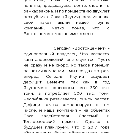
понятна, предсказуема, деятельность – в
рамках закона. И по пришествию двух лет
республика Саха (Якутия) реализовала
свой пакет акций нашей группе
компаний, четко поняв, что с
Востокцемент можно иметь дело.
Сегодня «Востокцемент» -
единоправный владелец. Что касается
капиталовложений, они окупятся. Пусть
не сразу и не скоро, но таков принцип
развития компании – мы всегда смотрим
вперед. Сегодня Якутия ощущает
дефицит цемента, так как в год
Якутцемент производит его 330 тыс.
тонн, а потребляет 500 тыс. тонн.
Республика развивается, рынок растет.
Дефицит рынка компенсирует, в том
числе, и наша компания – на объектах
Саха задействован Спасский и
Теплоозерский цемент. Однако в
будущем планируем, что с 2017 года
«Якутцемент» будет обеспечивать всю