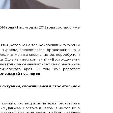
 года к I полугодию 2013 года составил уже
ия, которые не только «прошли» кризисы и
, выросли, прежде всего, организационно и
брели отменных специалистов, переобучили
. Одна из таких компаний - «Востокцемент».
ны годы, за семнадцать лет она объединила
риморского края. О том, как работает
нии
Андрей Пушкарев
.
ситуации, сложившейся в строительной
 позиции поставщиков материалов, которые
ь о Дальнем Востоке в целом, а не только о
ий «Востокцемент» выросли и объемы продаж