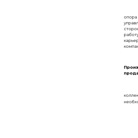
опора
управ
сторо
работу
карье
компан
– 
Прои
прода
колле
необх