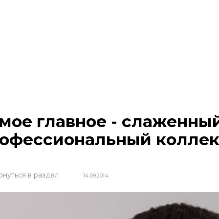
мое главное - слаженны
офессиональный коллек
рнуться в раздел
14.09.2014