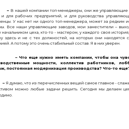
–
В нашей компании топ-менеджеры, они же управляющие п
 и для рабочих предприятий, и для руководства управляю
ленцы. У нас нет ни одного топ-менеджера, может за редким 
ны. Все наши управляющие заводов, мои заместители – выхо
 начальником цеха, кто-то - мастером, у каждого своя истори
ру здесь и не с тех должностей, на которых они находятся 
ией. А потому это очень стабильный состав. Я в них уверен.
Что еще нужно иметь компании, чтобы она чувство
зводственные мощности, коллектив работников, лоб
ж, постоянная модернизация производства? Что-то еще
–
Я думаю, что из перечисленных вещей самое главное - сла
ктивом можно любые задачи решить. Сегодня мы делаем цем
одимо.