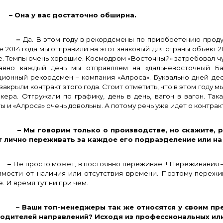
на у вас достаточно обширна.
–
Да. В этом году в рекордсмены по приобретению прод
е 2014 года мы отправили на этот знаковый для страны объект 
е. Темпы очень хорошие. Космодром «Восточный» затребовал чу
авно каждый день мы отправляем на «дальневосточный Ба
ционный рекордсмен – компания «Алроса». Буквально дней де
 закрыли контракт этого года. Стоит отметить, что в этом году 
кера. Отгружали по графику, день в день, вагон в вагон. Так
ы и «Алроса» очень довольны. А потому речь уже идет о контрак
Мы говорим только о производстве, но скажите, ру
 лично переживать за каждое его подразделение или на
–
Не просто может, в постоянно переживает! Переживания – 
имости от наличия или отсутствия времени. Поэтому пережив
. И время тут ни при чем.
Ваши топ-менеджеры так же относятся у своим пред
одителей направлений? Исходя из профессиональных или