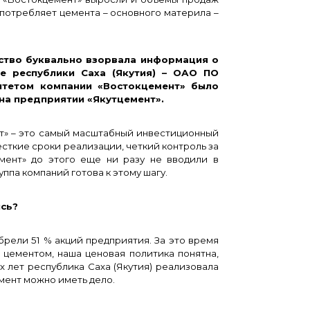
потребляет цемента – основного материла –
тво буквально взорвала информация о
е республики Саха (Якутия) – ОАО ПО
итетом компании «Востокцемент» было
на предприятии «Якутцемент».
нт» – это самый масштабный инвестиционный
ткие сроки реализации, четкий контроль за
мент» до этого еще ни разу не вводили в
ппа компаний готова к этому шагу.
сь?
брели 51 % акций предприятия. За это время
 цементом, наша ценовая политика понятна,
х лет республика Саха (Якутия) реализовала
емент можно иметь дело.