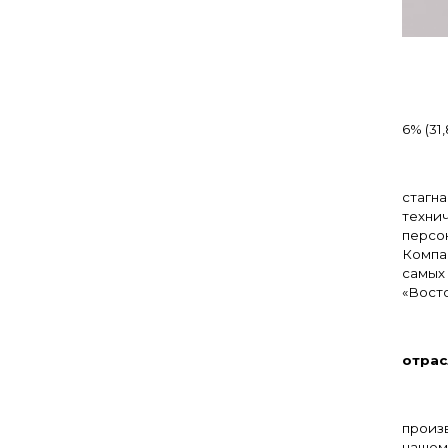
Р
6% (31
Без
стагн
техни
персон
Компа
самых
«Вост
– А
отрас
произв
нашем