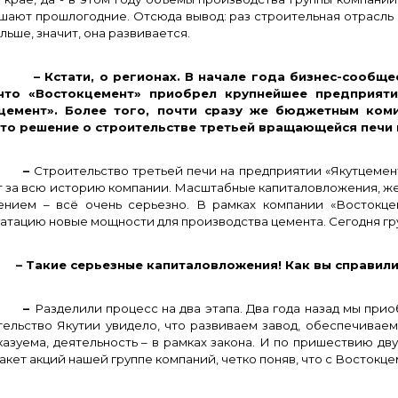
шают прошлогодние. Отсюда вывод: раз строительная отрасль 
льше, значит, она развивается.
Кстати, о регионах. В начале года бизнес-сообщес
что «Востокцемент» приобрел крупнейшее предприяти
цемент». Более того, почти сразу же бюджетным ком
то решение о строительстве третьей вращающейся печи 
–
Строительство третьей печи на предприятии «Якутцеме
т за всю историю компании. Масштабные капиталовложения, жес
ением – всё очень серьезно. В рамках компании «Востокце
уатацию новые мощности для производства цемента
.
Сегодня гру
акие серьезные капиталовложения! Как вы справили
–
Разделили процесс на два этапа. Два года назад мы прио
тельство Якутии увидело, что развиваем завод, обеспечиваем
азуема, деятельность – в рамках закона. И по пришествию дву
акет акций нашей группе компаний, четко поняв, что с Востокц