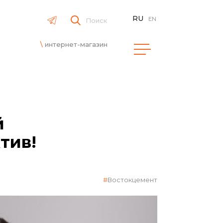
RU
EN
Поиск
интернет-магазин
й
тив!
Востокцемент