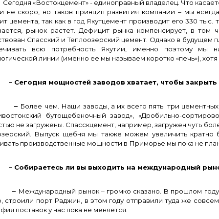
одня «Востокцемент» - единоправный владелец. Что касается
 и не скоро, но таков принцип развития компании – мы всег
т цемента, так как в год Якутцемент производит его 330 тыс. т
вается, рынок растет. Дефицит рынка компенсирует, в том ч
твован Спасский и Теплоозерский цемент. Однако в будущем пл
ечивать всю потребность Якутии, именно поэтому мы н
огической линии (именно ее мы называем коротко «печь»), хотя
егодня мощностей заводов хватает, чтобы закрыть 
–
Более чем. Наши заводы, а их всего пять: три цементных 
ивостокский бутощебеночный завод», «Дробильно-сортиров
тью не загружены. Спасскцемент, например, загружен чуть бол
озерский. Выпуск щебня мы также можем увеличить кратно бу
ивать производственные мощности в Приморье мы пока не пла
обираетесь ли вы выходить на международный рын
–
Международный рынок – громко сказано. В прошлом году
, строили порт Раджин, в этом году отправили туда же совсем
фия поставок у нас пока не меняется.