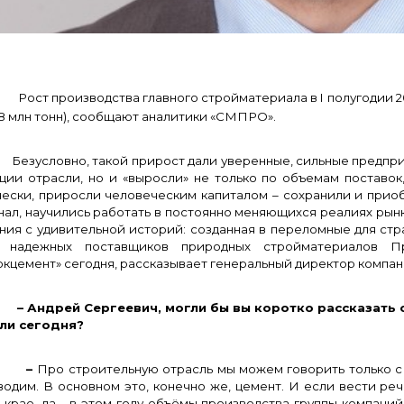
ост производства главного стройматериала в I полугодии 2014
,8 млн тонн), сообщают аналитики «СМПРО».
условно, такой прирост дали уверенные, сильные предприят
ации отрасли, но и «выросли» не только по объемам поставок
чески, приросли человеческим капиталом – сохранили и прио
ал, научились работать в постоянно меняющихся реалиях рынка
ния с удивительной историй: созданная в переломные для стра
 надежных поставщиков природных стройматериалов П
окцемент» сегодня, рассказывает генеральный директор компа
ндрей Сергеевич, могли бы вы коротко рассказать о 
ли сегодня?
–
Про строительную отрасль мы можем говорить только с
одим. В основном это, конечно же, цемент. И если вести реч
 крае, да - в этом году объёмы производства группы компан