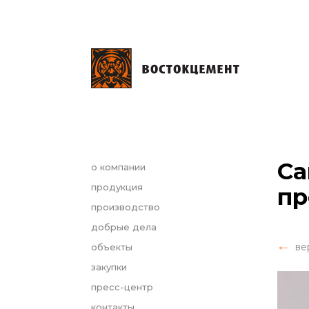
Са
о компании
продукция
пр
производство
добрые дела
ве
объекты
закупки
пресс-центр
контакты