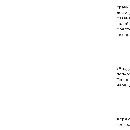
Сег
сразу
дефици
разви
задейс
обесп
технол
– С
«Влад
полнос
Тепло
наращ
– С
Корею
геогра