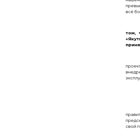
превы
всё бо
– 
том, 
«Якут
приня
проек
внедр
экспл
– Т
прави
предск
свой п