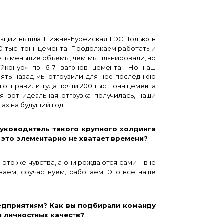
укции вышла Нижне-Бурейская ГЭС. Только в
20 тыс. тонн цемента. Продолжаем работать и
ть меньшие объемы, чем мы планировали, но
йконур» по 6-7 вагонов цемента. Но наш
сять назад мы отгрузили для нее последнюю
мы отправили туда почти 200 тыс. тонн цемента
ая вот идеальная отгрузка получилась, наши
тах на будущий год.
ководитель такого крупного холдинга
 это элементарно не хватает времени?
это же чувства, а они рождаются сами – вне
аем, соучаствуем, работаем. Это все наше
приятиям? Как вы подбирали команду
 личностных качеств?