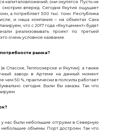
 капиталовложений, они окупятся. Пусть не
да смотрим вперед. Сегодня Якутия ощущает
онн, а потребляет 500 тыс. тонн. Республика
исле, и наша компания – на объектах Саха
анируем, что с 2017 года «Якутцемент» будет
ачали реализовывать проект по третьей
 это очень условное название.
потребности рынка?
(в Спасске, Теплоозерске и Якутии), а также
очный завод» в Артеме на данный момент
ее чем 50 %, практически в полсилы работает
квально сегодня. Были бы заказы. Так что
нируем.
ок?
 у нас были небольшие отгрузки в Северную
 небольшие объемы. Порт достроен. Так что