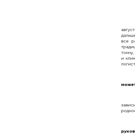
– О
август
дальш
все р
тради
тонну,
и клин
логист
– 
может
завис
родное
– 
руков