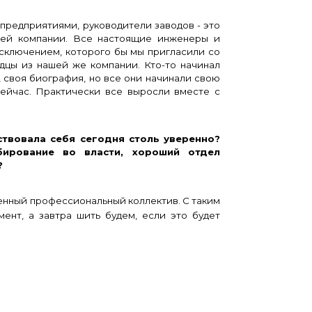
редприятиями, руководители заводов - это
щей компании. Все настоящие инженеры и
исключением, которого бы мы пригласили со
дцы из нашей же компании. Кто-то начинал
я, своя биография, но все они начинали свою
сейчас. Практически все выросли вместе с
вала себя сегодня столь уверенно?
бирование во власти, хороший отдел
?
женный профессиональный коллектив. С таким
ент, а завтра шить будем, если это будет