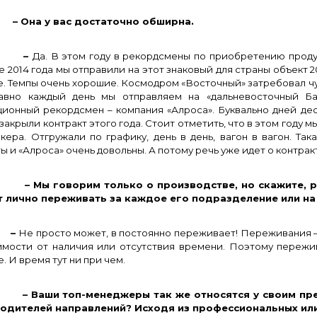
на у вас достаточно обширна.
–
Да. В этом году в рекордсмены по приобретению прод
е 2014 года мы отправили на этот знаковый для страны объект 
е. Темпы очень хорошие. Космодром «Восточный» затребовал чу
авно каждый день мы отправляем на «дальневосточный Ба
ционный рекордсмен – компания «Алроса». Буквально дней де
 закрыли контракт этого года. Стоит отметить, что в этом году 
кера. Отгружали по графику, день в день, вагон в вагон. Так
ы и «Алроса» очень довольны. А потому речь уже идет о контрак
Мы говорим только о производстве, но скажите, ру
 лично переживать за каждое его подразделение или на
–
Не просто может, в постоянно переживает! Переживания – 
имости от наличия или отсутствия времени. Поэтому пережив
. И время тут ни при чем.
Ваши топ-менеджеры так же относятся у своим пред
одителей направлений? Исходя из профессиональных или