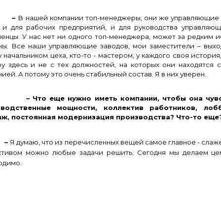
–
В нашей компании топ-менеджеры, они же управляющие п
 и для рабочих предприятий, и для руководства управляю
ленцы. У нас нет ни одного топ-менеджера, может за редким 
ны. Все наши управляющие заводов, мои заместители – выхо
 начальником цеха, кто-то - мастером, у каждого своя истори
ру здесь и не с тех должностей, на которых они находятся 
ией. А потому это очень стабильный состав. Я в них уверен.
Что еще нужно иметь компании, чтобы она чувство
зводственные мощности, коллектив работников, лоб
ж, постоянная модернизация производства? Что-то еще
–
Я думаю, что из перечисленных вещей самое главное - сла
ктивом можно любые задачи решить. Сегодня мы делаем цем
одимо.