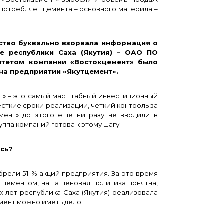
потребляет цемента – основного материла –
тво буквально взорвала информация о
е республики Саха (Якутия) – ОАО ПО
итетом компании «Востокцемент» было
на предприятии «Якутцемент».
нт» – это самый масштабный инвестиционный
ткие сроки реализации, четкий контроль за
мент» до этого еще ни разу не вводили в
ппа компаний готова к этому шагу.
сь?
брели 51 % акций предприятия. За это время
 цементом, наша ценовая политика понятна,
х лет республика Саха (Якутия) реализовала
емент можно иметь дело.