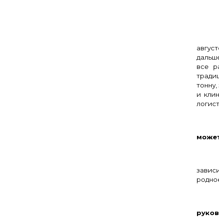
– О
август
дальш
все р
тради
тонну,
и клин
логист
– 
может
завис
родное
– 
руков