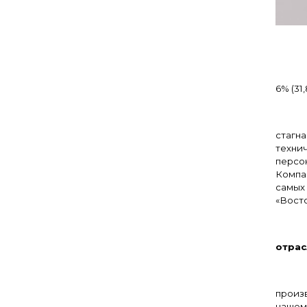
Р
6% (31
Без
стагн
техни
персон
Компа
самых
«Вост
– А
отрас
произв
нашем