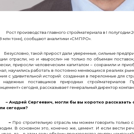
ост производства главного стройматериала в I полугодии 2014
,8 млн тонн), сообщают аналитики «СМПРО».
условно, такой прирост дали уверенные, сильные предприят
ации отрасли, но и «выросли» не только по объемам поставок
чески, приросли человеческим капиталом – сохранили и прио
ал, научились работать в постоянно меняющихся реалиях рынка
ния с удивительной историй: созданная в переломные для стра
 надежных поставщиков природных стройматериалов П
окцемент» сегодня, рассказывает генеральный директор компа
ндрей Сергеевич, могли бы вы коротко рассказать о 
ли сегодня?
–
Про строительную отрасль мы можем говорить только с
одим. В основном это, конечно же, цемент. И если вести реч
 крае, да - в этом году объёмы производства группы компан