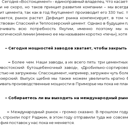
одня «Востокцемент» - единоправный владелец. Что касается
 и не скоро, но таков принцип развития компании – мы всег
т цемента, так как в год Якутцемент производит его 330 тыс. т
вается, рынок растет. Дефицит рынка компенсирует, в том ч
твован Спасский и Теплоозерский цемент. Однако в будущем пл
ечивать всю потребность Якутии, именно поэтому мы н
огической линии (именно ее мы называем коротко «печь»), хотя
егодня мощностей заводов хватает, чтобы закрыть 
–
Более чем. Наши заводы, а их всего пять: три цементных 
ивостокский бутощебеночный завод», «Дробильно-сортиров
тью не загружены. Спасскцемент, например, загружен чуть бол
озерский. Выпуск щебня мы также можем увеличить кратно бу
ивать производственные мощности в Приморье мы пока не пла
обираетесь ли вы выходить на международный рын
–
Международный рынок – громко сказано. В прошлом году
, строили порт Раджин, в этом году отправили туда же совсем
фия поставок у нас пока не меняется.