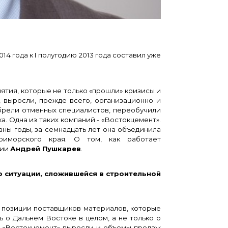
 года к I полугодию 2013 года составил уже
ия, которые не только «прошли» кризисы и
, выросли, прежде всего, организационно и
брели отменных специалистов, переобучили
. Одна из таких компаний - «Востокцемент».
ны годы, за семнадцать лет она объединила
риморского края. О том, как работает
нии
Андрей Пушкарев
.
ситуации, сложившейся в строительной
 позиции поставщиков материалов, которые
ь о Дальнем Востоке в целом, а не только о
ий «Востокцемент» выросли и объемы продаж