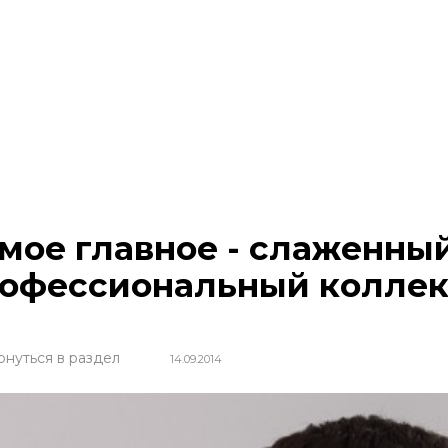
мое главное - слаженны
офессиональный коллек
рнуться в раздел
14.09.2014