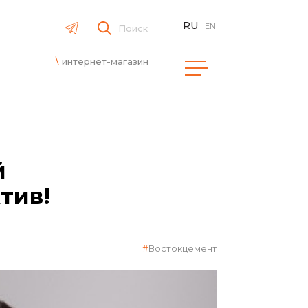
RU
EN
Поиск
интернет-магазин
й
тив!
Востокцемент