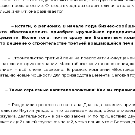
шают прошлогодние. Отсюда вывод: раз строительная отрасль 
льше, значит, она развивается.
Кстати, о регионах. В начале года бизнес-сообщес
что «Востокцемент» приобрел крупнейшее предприяти
цемент». Более того, почти сразу же бюджетным ком
то решение о строительстве третьей вращающейся печи 
–
Строительство третьей печи на предприятии «Якутцеме
т за всю историю компании. Масштабные капиталовложения, жес
ением – всё очень серьезно. В рамках компании «Востокце
уатацию новые мощности для производства цемента
.
Сегодня гру
акие серьезные капиталовложения! Как вы справили
–
Разделили процесс на два этапа. Два года назад мы прио
тельство Якутии увидело, что развиваем завод, обеспечиваем
азуема, деятельность – в рамках закона. И по пришествию дву
акет акций нашей группе компаний, четко поняв, что с Востокц