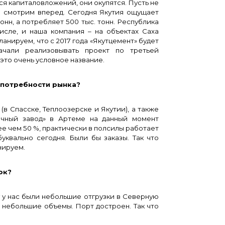
 капиталовложений, они окупятся. Пусть не
да смотрим вперед. Сегодня Якутия ощущает
онн, а потребляет 500 тыс. тонн. Республика
исле, и наша компания – на объектах Саха
анируем, что с 2017 года «Якутцемент» будет
ачали реализовывать проект по третьей
 это очень условное название.
потребности рынка?
(в Спасске, Теплоозерске и Якутии), а также
очный завод» в Артеме на данный момент
ее чем 50 %, практически в полсилы работает
квально сегодня. Были бы заказы. Так что
нируем.
ок?
 у нас были небольшие отгрузки в Северную
 небольшие объемы. Порт достроен. Так что