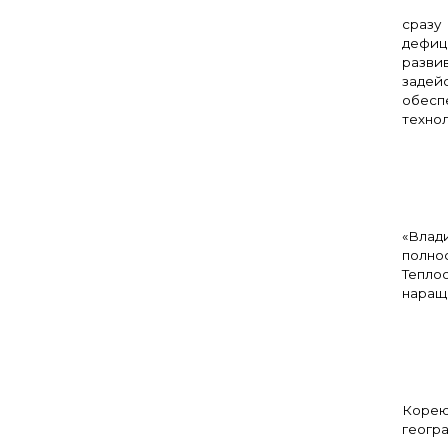
Сег
сразу
дефици
разви
задейс
обесп
технол
– С
«Влад
полнос
Тепло
наращ
– С
Корею
геогра