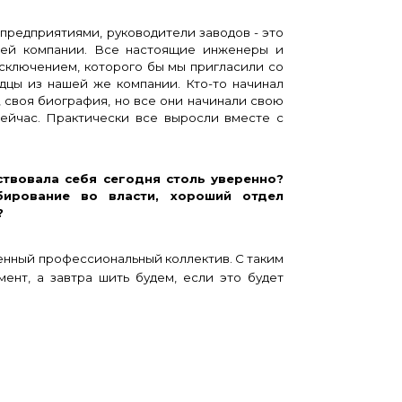
редприятиями, руководители заводов - это
щей компании. Все настоящие инженеры и
исключением, которого бы мы пригласили со
дцы из нашей же компании. Кто-то начинал
я, своя биография, но все они начинали свою
сейчас. Практически все выросли вместе с
вала себя сегодня столь уверенно?
бирование во власти, хороший отдел
?
женный профессиональный коллектив. С таким
ент, а завтра шить будем, если это будет