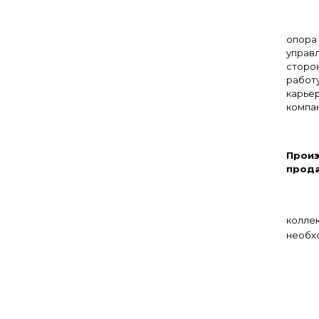
опора
управ
сторо
работу
карье
компан
– 
Прои
прода
колле
необх