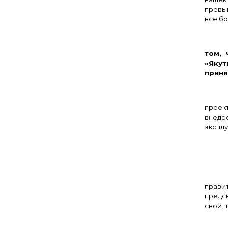
превы
всё бо
– 
том, 
«Якут
приня
проек
внедр
экспл
– Т
прави
предск
свой п