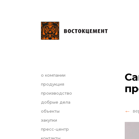
Са
о компании
продукция
пр
производство
добрые дела
ве
объекты
закупки
пресс-центр
контакты