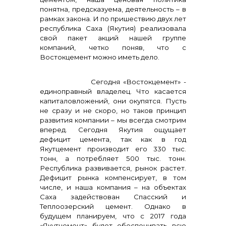
понятна, предсказуема, деятельность – в
рамках закона. И по пришествию двух лет
республика Саха (Якутия) реализовала
свой пакет акций нашей группе
компаний, четко поняв, что с
Востокцемент можно иметь дело.
Сегодня «Востокцемент» -
единоправный владелец. Что касается
капиталовложений, они окупятся. Пусть
не сразу и не скоро, но таков принцип
развития компании – мы всегда смотрим
вперед. Сегодня Якутия ощущает
дефицит цемента, так как в год
Якутцемент производит его 330 тыс.
тонн, а потребляет 500 тыс. тонн.
Республика развивается, рынок растет.
Дефицит рынка компенсирует, в том
числе, и наша компания – на объектах
Саха задействован Спасский и
Теплоозерский цемент. Однако в
будущем планируем, что с 2017 года
«Якутцемент» будет обеспечивать всю