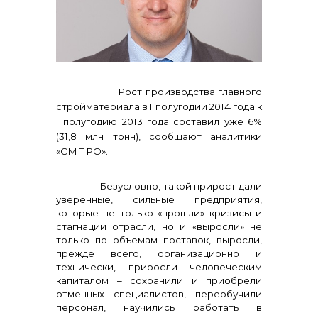
реализация неликвидов
Рост производства главного
стройматериала в I полугодии 2014 года к
I полугодию 2013 года составил уже 6%
(31,8 млн тонн), сообщают аналитики
«СМПРО».
Безусловно, такой прирост дали
уверенные, сильные предприятия,
контакты отдела закупок
которые не только «прошли» кризисы и
стагнации отрасли, но и «выросли» не
только по объемам поставок, выросли,
прежде всего, организационно и
технически, приросли человеческим
капиталом – сохранили и приобрели
отменных специалистов, переобучили
персонал, научились работать в