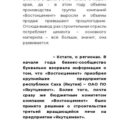
крае, да - в этом году объёмы
производства группы компаний
«Востокцемент» выросли и объемы
продаж превышают прошлогодние.
Отсюда вывод: раз строительная отрасль
потребляет цемента – основного
материла – всё больше, значит, она
развивается.
+7 (423) 234 50 50
– Кстати, о регионах. В
начале года бизнес-сообщество
буквально взорвала информация о
том, что «Востокцемент» приобрел
крупнейшее предприятие
республики Саха (Якутия) – ОАО ПО
«Якутцемент». Более того, почти
сразу же бюджетным комитетом
компании «Востокцемент» было
принято решение о строительстве
третьей вращающейся печи на
предприятии «Якутцемент».
info@vostokcement.ru