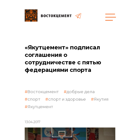
Закупки
«Якутцемент» подписал
соглашения о
общая информация
сотрудничестве с пятью
федерациями спорта
объявленные закупки
Востокцемент
добрые дела
спорт
спорт и здоровье
Якутия
Якутцемент
реализация неликвидов
13.04.2017