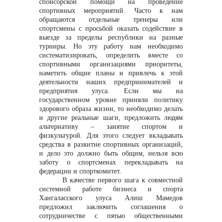
спонсорской помощи на проведение
спортивных мероприятий. Часто к нам
обращаются отдельные тренеры или
info@vostokcement.ru
спортсмены с просьбой оказать содействие в
выезде за пределы республики на разные
турниры. Но эту работу нам необходимо
систематизировать, определить вместе со
спортивными организациями приоритеты,
наметить общие планы и привлечь к этой
деятельности наших предпринимателей и
предприятия улуса. Если мы на
государственном уровне приняли политику
здорового образа жизни, то необходимо делать
и другие реальные шаги, предложить людям
альтернативу – занятие спортом и
физкультурой. Для этого следует вкладывать
средства в развитие спортивных организаций,
и дело это должно быть общим, нельзя всю
заботу о спортсменах перекладывать на
федерации и спорткомитет.
В качестве первого шага к совместной
системной работе бизнеса и спорта
Хангаласского улуса Алиш Мамедов
предложил заключить соглашения о
сотрудничестве с пятью общественными