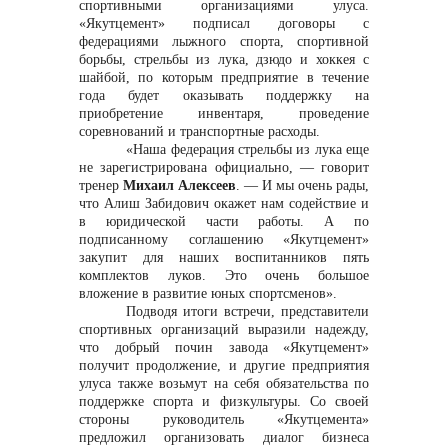
спортивными организациями улуса.
«Якутцемент» подписал договоры с
федерациями лыжного спорта, спортивной
борьбы, стрельбы из лука, дзюдо и хоккея с
шайбой, по которым предприятие в течение
года будет оказывать поддержку на
приобретение инвентаря, проведение
соревнований и транспортные расходы.
«Наша федерация стрельбы из лука еще
не зарегистрирована официально,
— говорит
тренер
Михаил Алексеев
. — И мы очень рады,
что Алиш Забидович окажет нам содействие и
в юридической части работы. А по
подписанному соглашению «Якутцемент»
закупит для наших воспитанников пять
комплектов луков. Это очень большое
вложение в развитие юных спортсменов».
Подводя итоги встречи, представители
спортивных организаций выразили надежду,
что добрый почин завода «Якутцемент»
получит продолжение, и другие предприятия
улуса также возьмут на себя обязательства по
поддержке спорта и физкультуры. Со своей
стороны руководитель «Якутцемента»
предложил организовать диалог бизнеса