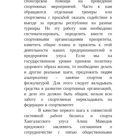
спонсорской помощи на проведение
спортивных мероприятий. Часто к нам
обращаются отдельные тренеры или
info@vostokcement.ru
спортсмены с просьбой оказать содействие в
выезде за пределы республики на разные
турниры. Но эту работу нам необходимо
систематизировать, определить вместе со
спортивными организациями приоритеты,
наметить общие планы и привлечь к этой
деятельности наших предпринимателей и
предприятия улуса. Если мы на
государственном уровне приняли политику
здорового образа жизни, то необходимо делать
и другие реальные шаги, предложить людям
альтернативу – занятие спортом и
физкультурой. Для этого следует вкладывать
средства в развитие спортивных организаций,
и дело это должно быть общим, нельзя всю
заботу о спортсменах перекладывать на
федерации и спорткомитет.
В качестве первого шага к совместной
системной работе бизнеса и спорта
Хангаласского улуса Алиш Мамедов
предложил заключить соглашения о
сотрудничестве с пятью общественными