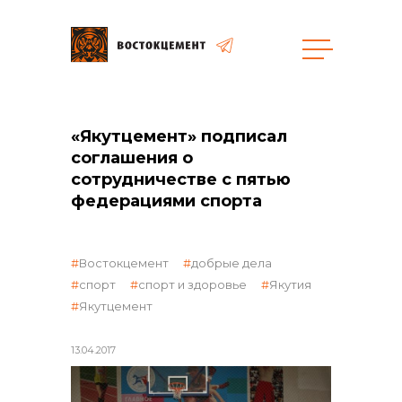
Закупки
«Якутцемент» подписал
соглашения о
общая информация
сотрудничестве с пятью
федерациями спорта
объявленные закупки
Востокцемент
добрые дела
спорт
спорт и здоровье
Якутия
Якутцемент
реализация неликвидов
13.04.2017