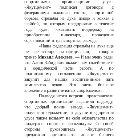
спортивными организациями улуса.
«Якутцемент» подписал договоры с
федерациями лыжного спорта, спортивной
борьбы, стрельбы из лука, дзюдо и хоккея с
шайбой, по которым предприятие в течение
года будет оказывать поддержку на
приобретение инвентаря, проведение
соревнований и транспортные расходы.
«Наша федерация стрельбы из лука еще
не зарегистрирована официально,
— говорит
тренер
Михаил Алексеев
. — И мы очень рады,
что Алиш Забидович окажет нам содействие и
в юридической части работы. А по
подписанному соглашению «Якутцемент»
закупит для наших воспитанников пять
комплектов луков. Это очень большое
вложение в развитие юных спортсменов».
Подводя итоги встречи, представители
спортивных организаций выразили надежду,
что добрый почин завода «Якутцемент»
получит продолжение, и другие предприятия
улуса также возьмут на себя обязательства по
поддержке спорта и физкультуры. Со своей
стороны руководитель «Якутцемента»
предложил организовать диалог бизнеса