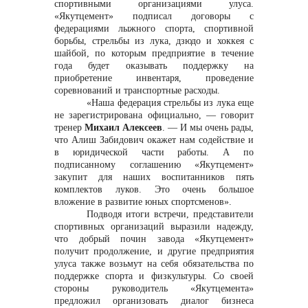
спортивными организациями улуса.
«Якутцемент» подписал договоры с
федерациями лыжного спорта, спортивной
борьбы, стрельбы из лука, дзюдо и хоккея с
шайбой, по которым предприятие в течение
года будет оказывать поддержку на
приобретение инвентаря, проведение
соревнований и транспортные расходы.
«Наша федерация стрельбы из лука еще
не зарегистрирована официально,
— говорит
тренер
Михаил Алексеев
. — И мы очень рады,
что Алиш Забидович окажет нам содействие и
в юридической части работы. А по
подписанному соглашению «Якутцемент»
закупит для наших воспитанников пять
комплектов луков. Это очень большое
вложение в развитие юных спортсменов».
Подводя итоги встречи, представители
спортивных организаций выразили надежду,
что добрый почин завода «Якутцемент»
получит продолжение, и другие предприятия
улуса также возьмут на себя обязательства по
поддержке спорта и физкультуры. Со своей
стороны руководитель «Якутцемента»
предложил организовать диалог бизнеса