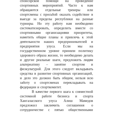
спонсорской помощи на проведение
спортивных мероприятий. Часто к нам
обращаются отдельные тренеры или
info@vostokcement.ru
спортсмены с просьбой оказать содействие в
выезде за пределы республики на разные
турниры. Но эту работу нам необходимо
систематизировать, определить вместе со
спортивными организациями приоритеты,
наметить общие планы и привлечь к этой
деятельности наших предпринимателей и
предприятия улуса. Если мы на
государственном уровне приняли политику
здорового образа жизни, то необходимо делать
и другие реальные шаги, предложить людям
альтернативу – занятие спортом и
физкультурой. Для этого следует вкладывать
средства в развитие спортивных организаций,
и дело это должно быть общим, нельзя всю
заботу о спортсменах перекладывать на
федерации и спорткомитет.
В качестве первого шага к совместной
системной работе бизнеса и спорта
Хангаласского улуса Алиш Мамедов
предложил заключить соглашения о
сотрудничестве с пятью общественными