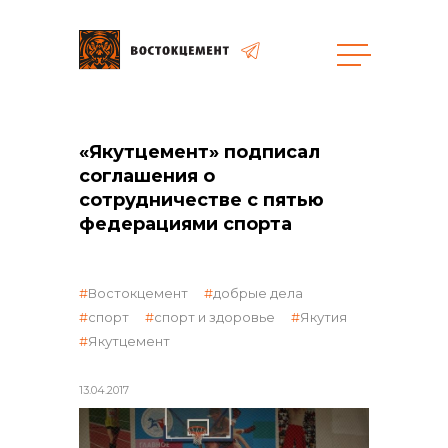
Закупки
«Якутцемент» подписал
соглашения о
общая информация
сотрудничестве с пятью
федерациями спорта
объявленные закупки
Востокцемент
добрые дела
спорт
спорт и здоровье
Якутия
Якутцемент
реализация неликвидов
13.04.2017