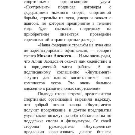
спортивными организациями улуса.
«Якутцемент» подписал договоры с
федерациями лыжного спорта, спортивной
борьбы, стрельбы из лука, дзюдо и хоккея с
шайбой, по которым предприятие в течение
года будет оказывать поддержку на
приобретение инвентаря, проведение
соревнований и транспортные расходы.
«Наша федерация стрельбы из лука еще
не зарегистрирована официально,
— говорит
тренер
Михаил Алексеев
. — И мы очень рады,
что Алиш Забидович окажет нам содействие и
в юридической части работы. А по
подписанному соглашению «Якутцемент»
закупит для наших воспитанников пять
комплектов луков. Это очень большое
вложение в развитие юных спортсменов».
Подводя итоги встречи, представители
спортивных организаций выразили надежду,
что добрый почин завода «Якутцемент»
получит продолжение, и другие предприятия
улуса также возьмут на себя обязательства по
поддержке спорта и физкультуры. Со своей
стороны руководитель «Якутцемента»
предложил организовать диалог бизнеса