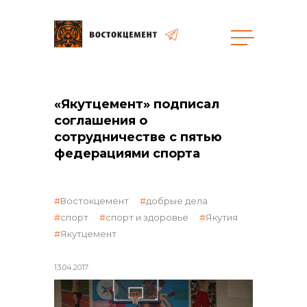
Закупки
«Якутцемент» подписал
соглашения о
общая информация
сотрудничестве с пятью
федерациями спорта
объявленные закупки
Востокцемент
добрые дела
спорт
спорт и здоровье
Якутия
Якутцемент
реализация неликвидов
13.04.2017