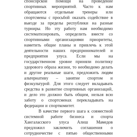
спонсорской помощи на проведение
спортивных мероприятий. Часто к нам
обращаются отдельные тренеры или
info@vostokcement.ru
спортсмены с просьбой оказать содействие в
выезде за пределы республики на разные
турниры. Но эту работу нам необходимо
систематизировать, определить вместе со
спортивными организациями приоритеты,
наметить общие планы и привлечь к этой
деятельности наших предпринимателей и
предприятия улуса. Если мы на
государственном уровне приняли политику
здорового образа жизни, то необходимо делать
и другие реальные шаги, предложить людям
альтернативу – занятие спортом и
физкультурой. Для этого следует вкладывать
средства в развитие спортивных организаций,
и дело это должно быть общим, нельзя всю
заботу о спортсменах перекладывать на
федерации и спорткомитет.
В качестве первого шага к совместной
системной работе бизнеса и спорта
Хангаласского улуса Алиш Мамедов
предложил заключить соглашения о
сотрудничестве с пятью общественными