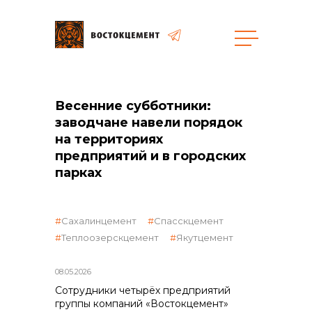
Закупки
Весенние субботники:
заводчане навели порядок
общая информация
на территориях
предприятий и в городских
парках
объявленные закупки
Сахалинцемент
Спасскцемент
Теплоозерскцемент
Якутцемент
реализация неликвидов
08.05.2026
Сотрудники четырёх предприятий
группы компаний «Востокцемент»