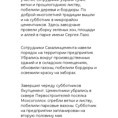
ветки и прошлогоднюю листву,
info@vostokcement.ru
побелили деревья и бордюры. По
доброй многолетней традиции вышли
и на субботник в микрорайон
цементников. Здесь заводчане
провели уборку зелёных зон, площади
и аллей в парке имени Сергея Лазо.
Сотрудники Сахалинцемента навели
порядок на территории предприятия.
Убрались вокруг производственных
зданий и в складских помещениях,
обновили газоны, побелили бордюры и
освежили краску на заборах.
Завершил череду субботников
Якутцемент. Цементники убрались в
сквере Первостроителей посёлка
Мохсоголлох: сгребли ветки и листву,
побелили парковые вазоны. Субботник
на предприятии запланирован на
вторую половину мая.