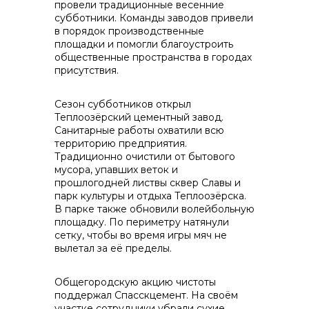
провели традиционные весенние
субботники. Команды заводов привели
контакты отдела закупок
в порядок производственные
площадки и помогли благоустроить
общественные пространства в городах
присутствия.
Сезон субботников открыл
Теплоозёрский цементный завод.
Санитарные работы охватили всю
территорию предприятия.
Традиционно очистили от бытового
Контакты
мусора, упавших веток и
прошлогодней листвы сквер Славы и
парк культуры и отдыха Теплоозёрска.
В парке также обновили волейбольную
площадку. По периметру натянули
сетку, чтобы во время игры мяч не
вылетал за её пределы.
+7 (423) 234 50 50
Общегородскую акцию чистоты
поддержал Спасскцемент. На своём
участке сотрудники убрали сухие