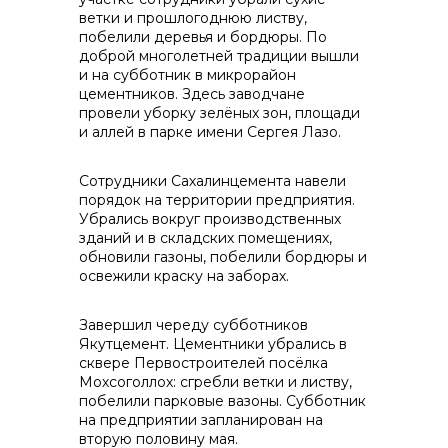
ветки и прошлогоднюю листву,
info@vostokcement.ru
побелили деревья и бордюры. По
доброй многолетней традиции вышли
и на субботник в микрорайон
цементников. Здесь заводчане
провели уборку зелёных зон, площади
и аллей в парке имени Сергея Лазо.
Сотрудники Сахалинцемента навели
порядок на территории предприятия.
Убрались вокруг производственных
зданий и в складских помещениях,
обновили газоны, побелили бордюры и
освежили краску на заборах.
Завершил череду субботников
Якутцемент. Цементники убрались в
сквере Первостроителей посёлка
Мохсоголлох: сгребли ветки и листву,
побелили парковые вазоны. Субботник
на предприятии запланирован на
вторую половину мая.