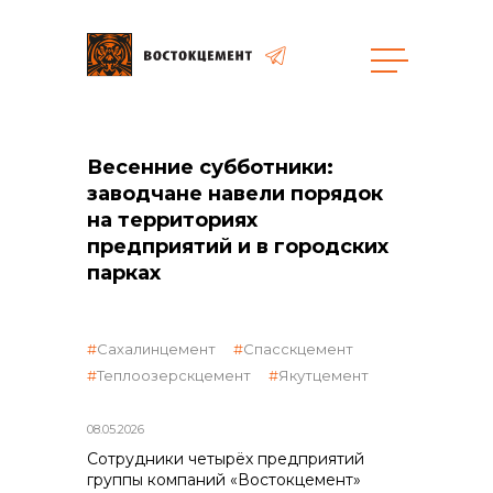
Закупки
Весенние субботники:
заводчане навели порядок
общая информация
на территориях
предприятий и в городских
парках
объявленные закупки
Сахалинцемент
Спасскцемент
Теплоозерскцемент
Якутцемент
реализация неликвидов
08.05.2026
Сотрудники четырёх предприятий
группы компаний «Востокцемент»