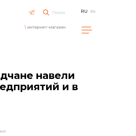
RU
EN
Поиск
интернет-магазин
одчане навели
редприятий и в
ент