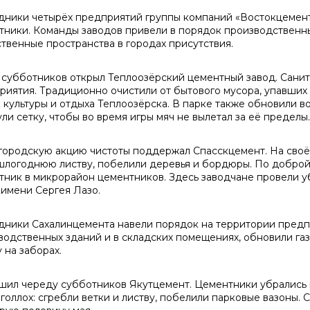
дники четырёх предприятий группы компаний «Востокцемен
тники. Команды заводов привели в порядок производственн
твенные пространства в городах присутствия.
 субботников открыл Теплоозёрский цементный завод. Сани
риятия. Традиционно очистили от бытового мусора, упавших
к культуры и отдыха Теплоозёрска. В парке также обновили 
ли сетку, чтобы во время игры мяч не вылетал за её пределы.
ородскую акцию чистоты поддержал Спасскцемент. На своём
шлогоднюю листву, побелили деревья и бордюры. По доброй
тник в микрорайон цементников. Здесь заводчане провели уб
 имени Сергея Лазо.
дники Сахалинцемента навели порядок на территории предпр
водственных зданий и в складских помещениях, обновили га
 на заборах.
шил череду субботников Якутцемент. Цементники убрались 
голлох: сгребли ветки и листву, побелили парковые вазоны.