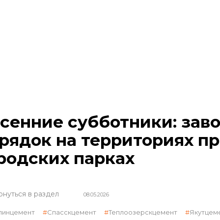
сенние субботники: зав
рядок на территориях п
родских парках
рнуться в раздел
08.05.2026
линцемент
Спасскцемент
Теплоозерскцемент
Якутцем