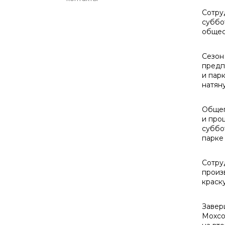
Сотру
суббо
общес
Сезон
предп
и пар
натяну
Общег
и про
суббо
парке
Сотру
произ
краску
Завер
Мохсо