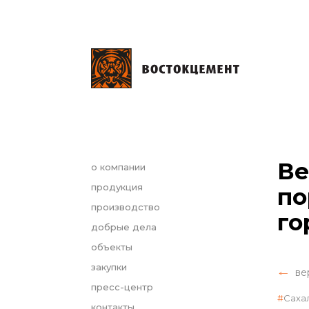
Ве
о компании
продукция
по
производство
го
добрые дела
объекты
закупки
ве
пресс-центр
Саха
контакты