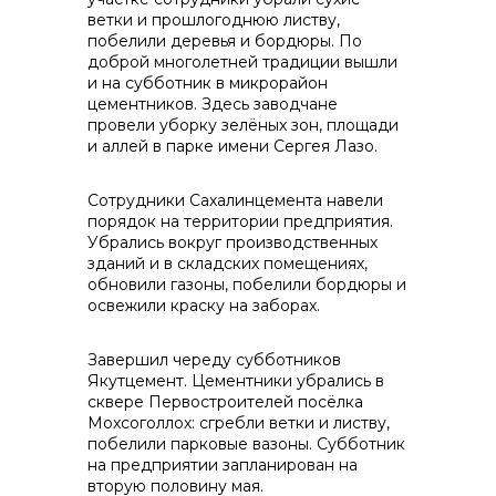
ветки и прошлогоднюю листву,
info@vostokcement.ru
побелили деревья и бордюры. По
доброй многолетней традиции вышли
и на субботник в микрорайон
цементников. Здесь заводчане
провели уборку зелёных зон, площади
и аллей в парке имени Сергея Лазо.
Сотрудники Сахалинцемента навели
порядок на территории предприятия.
Убрались вокруг производственных
зданий и в складских помещениях,
обновили газоны, побелили бордюры и
освежили краску на заборах.
Завершил череду субботников
Якутцемент. Цементники убрались в
сквере Первостроителей посёлка
Мохсоголлох: сгребли ветки и листву,
побелили парковые вазоны. Субботник
на предприятии запланирован на
вторую половину мая.