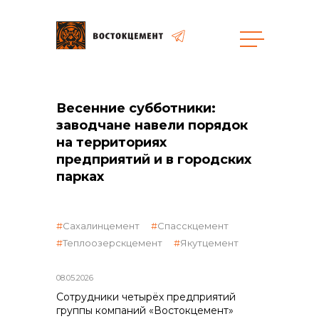
Закупки
Весенние субботники:
заводчане навели порядок
общая информация
на территориях
предприятий и в городских
парках
объявленные закупки
Сахалинцемент
Спасскцемент
Теплоозерскцемент
Якутцемент
реализация неликвидов
08.05.2026
Сотрудники четырёх предприятий
группы компаний «Востокцемент»