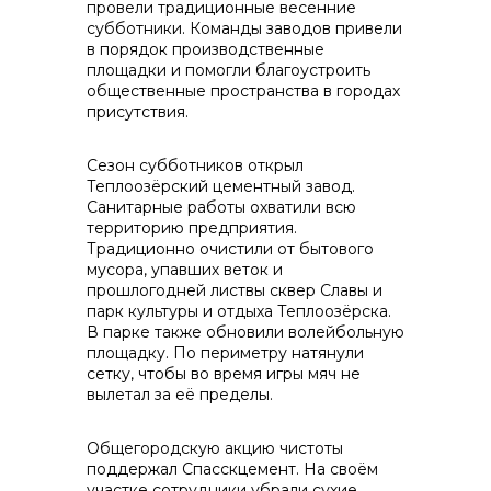
провели традиционные весенние
субботники. Команды заводов привели
контакты отдела закупок
в порядок производственные
площадки и помогли благоустроить
общественные пространства в городах
присутствия.
Сезон субботников открыл
Теплоозёрский цементный завод.
Санитарные работы охватили всю
территорию предприятия.
Традиционно очистили от бытового
Контакты
мусора, упавших веток и
прошлогодней листвы сквер Славы и
парк культуры и отдыха Теплоозёрска.
В парке также обновили волейбольную
площадку. По периметру натянули
сетку, чтобы во время игры мяч не
вылетал за её пределы.
+7 (423) 234 50 50
Общегородскую акцию чистоты
поддержал Спасскцемент. На своём
участке сотрудники убрали сухие