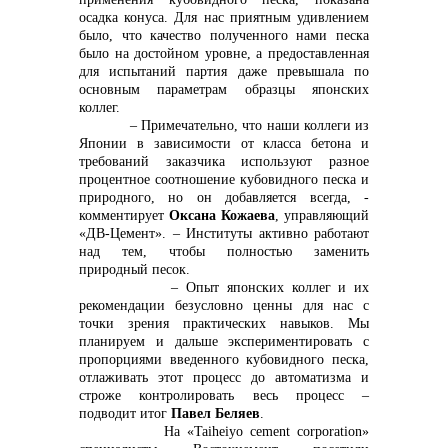
осадка конуса. Для нас приятным удивлением
было, что качество полученного нами песка
было на достойном уровне, а предоставленная
для испытаний партия даже превышала по
основным параметрам образцы японских
коллег.
– Примечательно, что наши коллеги из
Японии в зависимости от класса бетона и
требований заказчика используют разное
процентное соотношение кубовидного песка и
природного, но он добавляется всегда, -
комментирует
Оксана Кожаева
, управляющий
«ДВ-Цемент». – Институты активно работают
над тем, чтобы полностью заменить
природный песок.
– Опыт японских коллег и их
рекомендации безусловно ценны для нас с
точки зрения практических навыков. Мы
планируем и дальше экспериментировать с
пропорциями введенного кубовидного песка,
отлаживать этот процесс до автоматизма и
строже контролировать весь процесс –
подводит итог
Павел Беляев
.
На «Taiheiyo cement corporation»