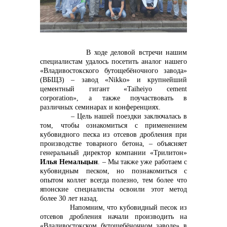
контакты отдела закупок
В ходе деловой встречи нашим
специалистам удалось посетить аналог нашего
«Владивостокского бутощебёночного завода»
(ВБЩЗ) – завод «
Nikko
» и крупнейший
цементный гигант «Taiheiyo cement
corporation», а также поучаствовать в
различных семинарах и конференциях.
– Цель нашей поездки заключалась в
том, чтобы ознакомиться с применением
кубовидного песка из отсевов дробления при
производстве товарного бетона, – объясняет
генеральный директор компании «Трилитон»
Илья Немальцын
. – Мы также уже работаем с
кубовидным песком, но познакомиться с
Контакты
опытом коллег всегда полезно, тем более что
японские специалисты освоили этот метод
более 30 лет назад.
Напомним, что кубовидный песок из
отсевов дробления начали производить на
«Владивостокском бутощебёночном заводе» в