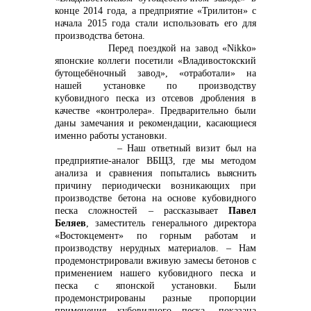
конце 2014 года, а предприятие «Трилитон» с
начала 2015 года стали использовать его для
производства бетона.
+7 (423) 234 50 50
Перед поездкой на завод «
Nikko
»
японские коллеги посетили «Владивостокский
бутощебёночный завод», «отработали» на
нашей установке по производству
кубовидного песка из отсевов дробления в
качестве «контролера». Предварительно были
даны замечания и рекомендации, касающиеся
именно работы установки.
info@vostokcement.ru
– Наш ответный визит был на
предприятие-аналог ВБЩЗ, где мы методом
анализа и сравнения попытались выяснить
причину периодически возникающих при
производстве бетона на основе кубовидного
песка сложностей – рассказывает
Павел
Беляев
, заместитель генерального директора
«Востокцемент» по горным работам и
производству нерудных материалов. – Нам
продемонстрировали вживую замесы бетонов с
применением нашего кубовидного песка и
песка с японской установки. Были
продемонстрированы разные пропорции
применения кубовидного песка, показана