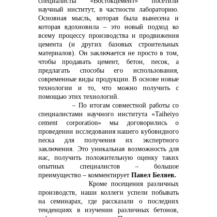
специалисты «Востокцемент» посетили
научный институт, в частности лабораторию.
Основная мысль, которая была вынесена и
которая вдохновила – это новый подход ко
всему процессу производства и продвижения
цемента (и других базовых строительных
материалов). Он заключается не просто в том,
чтобы продавать цемент, бетон, песок, а
предлагать способы его использования,
современные виды продукции. В основе новые
технологии и то, что можно получить с
помощью этих технологий.
– По итогам совместной работы со
специалистами научного института «Taiheiyo
cement corporation» мы договорились о
проведении исследования нашего кубовидного
песка для получения их экспертного
заключения. Это уникальная возможность для
нас, получить положительную оценку таких
опытных специалистов – большое
преимущество – комментирует
Павел Беляев.
Кроме посещения различных
производств, наши коллеги успели побывать
на семинарах, где рассказали о последних
тенденциях в изучении различных бетонов,