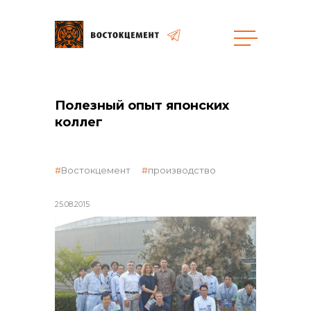
общая информация
Полезный опыт японских
коллег
Востокцемент
производство
объявленные закупки
25.08.2015
реализация неликвидов