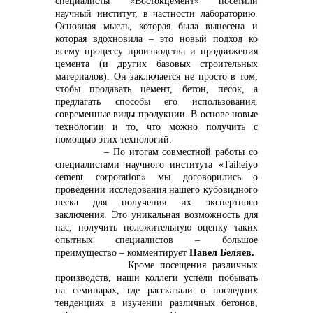
специалисты «Востокцемент» посетили
научный институт, в частности лабораторию.
Основная мысль, которая была вынесена и
которая вдохновила – это новый подход ко
всему процессу производства и продвижения
цемента (и других базовых строительных
материалов). Он заключается не просто в том,
чтобы продавать цемент, бетон, песок, а
предлагать способы его использования,
современные виды продукции. В основе новые
технологии и то, что можно получить с
помощью этих технологий.
– По итогам совместной работы со
специалистами научного института «Taiheiyo
cement corporation» мы договорились о
проведении исследования нашего кубовидного
песка для получения их экспертного
заключения. Это уникальная возможность для
нас, получить положительную оценку таких
опытных специалистов – большое
преимущество – комментирует
Павел Беляев.
Кроме посещения различных
производств, наши коллеги успели побывать
на семинарах, где рассказали о последних
тенденциях в изучении различных бетонов,