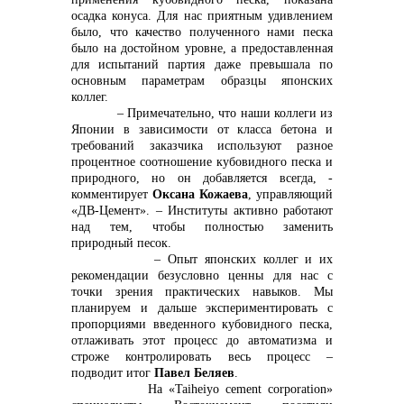
осадка конуса. Для нас приятным удивлением
было, что качество полученного нами песка
было на достойном уровне, а предоставленная
для испытаний партия даже превышала по
основным параметрам образцы японских
коллег.
– Примечательно, что наши коллеги из
Японии в зависимости от класса бетона и
требований заказчика используют разное
процентное соотношение кубовидного песка и
природного, но он добавляется всегда, -
комментирует
Оксана Кожаева
, управляющий
«ДВ-Цемент». – Институты активно работают
над тем, чтобы полностью заменить
природный песок.
– Опыт японских коллег и их
рекомендации безусловно ценны для нас с
точки зрения практических навыков. Мы
планируем и дальше экспериментировать с
пропорциями введенного кубовидного песка,
отлаживать этот процесс до автоматизма и
строже контролировать весь процесс –
подводит итог
Павел Беляев
.
На «Taiheiyo cement corporation»