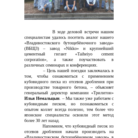
контакты отдела закупок
В ходе деловой встречи нашим
специалистам удалось посетить аналог нашего
«Владивостокского бутощебёночного завода»
(ВБЩЗ) – завод «
Nikko
» и крупнейший
цементный гигант «Taiheiyo cement
corporation», а также поучаствовать в
различных семинарах и конференциях.
– Цель нашей поездки заключалась в
том, чтобы ознакомиться с применением
кубовидного песка из отсевов дробления при
производстве товарного бетона, – объясняет
генеральный директор компании «Трилитон»
Илья Немальцын
. – Мы также уже работаем с
кубовидным песком, но познакомиться с
Контакты
опытом коллег всегда полезно, тем более что
японские специалисты освоили этот метод
более 30 лет назад.
Напомним, что кубовидный песок из
отсевов дробления начали производить на
«Владивостокском бутощебёночном заводе» в