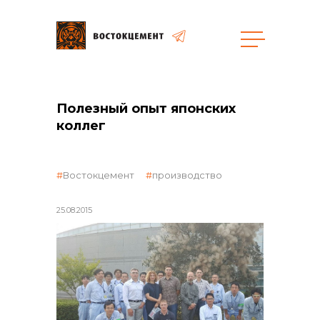
общая информация
Полезный опыт японских
коллег
Востокцемент
производство
объявленные закупки
25.08.2015
реализация неликвидов