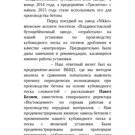
конце 2014 года, а предприятие «Трилитон» с
начала 2015 года стали использовать его для
производства бетона.
+7 (423) 234 50 50
Перед поездкой на завод «
Nikko
»
японские коллеги посетили «Владивостокский
бутощебёночный завод», «отработали» на
нашей установке по производству
кубовидного песка из отсевов дробления в
качестве «контролера». Предварительно были
даны замечания и рекомендации, касающиеся
именно работы установки.
info@vostokcement.ru
– Наш ответный визит был на
предприятие-аналог ВБЩЗ, где мы методом
анализа и сравнения попытались выяснить
причину периодически возникающих при
производстве бетона на основе кубовидного
песка сложностей – рассказывает
Павел
Беляев
, заместитель генерального директора
«Востокцемент» по горным работам и
производству нерудных материалов. – Нам
продемонстрировали вживую замесы бетонов с
применением нашего кубовидного песка и
песка с японской установки. Были
продемонстрированы разные пропорции
применения кубовидного песка, показана