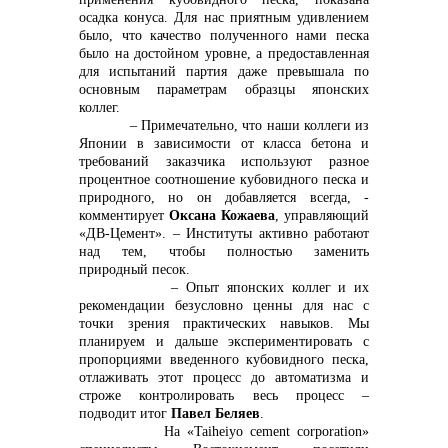
осадка конуса. Для нас приятным удивлением
было, что качество полученного нами песка
было на достойном уровне, а предоставленная
для испытаний партия даже превышала по
основным параметрам образцы японских
коллег.
– Примечательно, что наши коллеги из
Японии в зависимости от класса бетона и
требований заказчика используют разное
процентное соотношение кубовидного песка и
природного, но он добавляется всегда, -
комментирует
Оксана Кожаева
, управляющий
«ДВ-Цемент». – Институты активно работают
над тем, чтобы полностью заменить
природный песок.
– Опыт японских коллег и их
рекомендации безусловно ценны для нас с
точки зрения практических навыков. Мы
планируем и дальше экспериментировать с
пропорциями введенного кубовидного песка,
отлаживать этот процесс до автоматизма и
строже контролировать весь процесс –
подводит итог
Павел Беляев
.
На «Taiheiyo cement corporation»