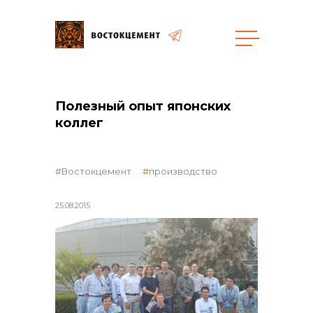
общая информация
Полезный опыт японских
коллег
Востокцемент
производство
объявленные закупки
25.08.2015
реализация неликвидов