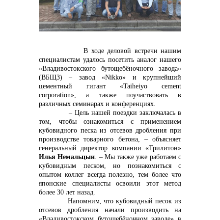
контакты отдела закупок
В ходе деловой встречи нашим
специалистам удалось посетить аналог нашего
«Владивостокского бутощебёночного завода»
(ВБЩЗ) – завод «
Nikko
» и крупнейший
цементный гигант «Taiheiyo cement
corporation», а также поучаствовать в
различных семинарах и конференциях.
– Цель нашей поездки заключалась в
том, чтобы ознакомиться с применением
кубовидного песка из отсевов дробления при
производстве товарного бетона, – объясняет
генеральный директор компании «Трилитон»
Илья Немальцын
. – Мы также уже работаем с
кубовидным песком, но познакомиться с
Контакты
опытом коллег всегда полезно, тем более что
японские специалисты освоили этот метод
более 30 лет назад.
Напомним, что кубовидный песок из
отсевов дробления начали производить на
«Владивостокском бутощебёночном заводе» в