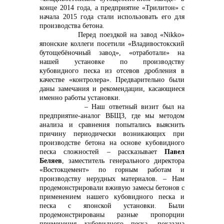
конце 2014 года, а предприятие «Трилитон» с
начала 2015 года стали использовать его для
производства бетона.
+7 (423) 234 50 50
Перед поездкой на завод «
Nikko
»
японские коллеги посетили «Владивостокский
бутощебёночный завод», «отработали» на
нашей установке по производству
кубовидного песка из отсевов дробления в
качестве «контролера». Предварительно были
даны замечания и рекомендации, касающиеся
именно работы установки.
info@vostokcement.ru
– Наш ответный визит был на
предприятие-аналог ВБЩЗ, где мы методом
анализа и сравнения попытались выяснить
причину периодически возникающих при
производстве бетона на основе кубовидного
песка сложностей – рассказывает
Павел
Беляев
, заместитель генерального директора
«Востокцемент» по горным работам и
производству нерудных материалов. – Нам
продемонстрировали вживую замесы бетонов с
применением нашего кубовидного песка и
песка с японской установки. Были
продемонстрированы разные пропорции
применения кубовидного песка, показана