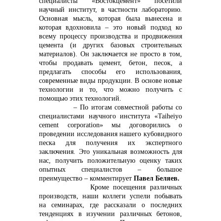
специалисты «Востокцемент» посетили
научный институт, в частности лабораторию.
Основная мысль, которая была вынесена и
которая вдохновила – это новый подход ко
всему процессу производства и продвижения
цемента (и других базовых строительных
материалов). Он заключается не просто в том,
чтобы продавать цемент, бетон, песок, а
предлагать способы его использования,
современные виды продукции. В основе новые
технологии и то, что можно получить с
помощью этих технологий.
– По итогам совместной работы со
специалистами научного института «Taiheiyo
cement corporation» мы договорились о
проведении исследования нашего кубовидного
песка для получения их экспертного
заключения. Это уникальная возможность для
нас, получить положительную оценку таких
опытных специалистов – большое
преимущество – комментирует
Павел Беляев.
Кроме посещения различных
производств, наши коллеги успели побывать
на семинарах, где рассказали о последних
тенденциях в изучении различных бетонов,