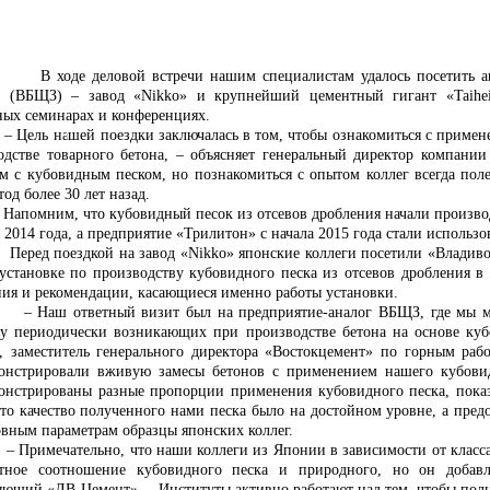
 деловой встречи нашим специалистам удалось посетить анало
» (ВБЩЗ) – завод «
Nikko
» и крупнейший цементный гигант «Taiheiy
ных семинарах и конференциях.
 нашей поездки заключалась в том, чтобы ознакомиться с применени
одстве товарного бетона, – объясняет генеральный директор компани
ем с кубовидным песком, но познакомиться с опытом коллег всегда пол
тод более 30 лет назад.
им, что кубовидный песок из отсевов дробления начали производи
 2014 года, а предприятие «Трилитон» с начала 2015 года стали использо
 поездкой на завод «
Nikko
» японские коллеги посетили «Владив
установке по производству кубовидного песка из отсевов дробления в 
ния и рекомендации, касающиеся именно работы установки.
ответный визит был на предприятие-аналог ВБЩЗ, где мы метод
у периодически возникающих при производстве бетона на основе куб
, заместитель генерального директора «Востокцемент» по горным раб
онстрировали вживую замесы бетонов с применением нашего кубовид
онстрированы разные пропорции применения кубовидного песка, показ
что качество полученного нами песка было на достойном уровне, а пре
овным параметрам образцы японских коллег.
ечательно, что наши коллеги из Японии в зависимости от класса бе
тное соотношение кубовидного песка и природного, но он добавл
яющий «ДВ-Цемент». – Институты активно работают над тем, чтобы пол