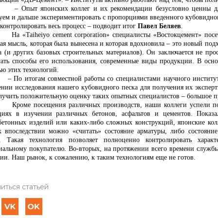
т японских коллег и их рекомендации безусловно ценны для на
уем и дальше экспериментировать с пропорциями введенного кубовидного
 контролировать весь процесс – подводит итог
Павел Беляев
.
iheiyo cement corporation» специалисты «Востокцемент» посетил
ая мысль, которая была вынесена и которая вдохновила – это новый под
а (и других базовых строительных материалов). Он заключается не прост
гать способы его использования, современные виды продукции. В осн
ю этих технологий.
тогам совместной работы со специалистами научного института «T
ении исследования нашего кубовидного
песка для получения их экспер
олучить положительную оценку таких опытных специалистов – большое 
посещения различных производств, наши коллеги успели побыва
циях в изучении различных бетонов, асфальтов и цементов. Показ
бетонных изделий или каких-либо сложных конструкций, японские ко
х впоследствии можно «считать» состояние арматуры, либо состояни
. Такая технология позволяет полноценно контролировать характ
иальному покупателю. Во-вторых, на протяжении всего времени служб
нии. Наш рынок, к сожалению, к таким технологиям еще не готов.
иться статьей