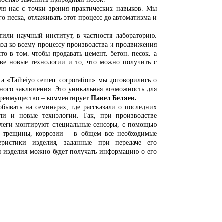
с с точки зрения практических навыков. Мы
 песка, отлаживать этот процесс до автоматизма и
и научный институт, в частности лабораторию.
ход ко всему процессу производства и продвижения
о в том, чтобы продавать цемент, бетон, песок, а
ове новые технологии и то, что можно получить с
aiheiyo cement corporation» мы договорились о
тного заключения. Это уникальная возможность для
преимущество – комментирует
Павел Беляев.
ть на семинарах, где рассказали о последних
али и новые технологии. Так, при производстве
ллеги монтируют специальные сенсоры, с помощью
е трещины, коррозии – в общем все необходимые
еристики изделия, заданные при передаче его
ы изделия можно будет получать информацию о его