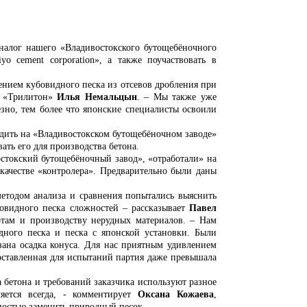
г нашего «Владивостокского бутощебёночного
o cement corporation», а также поучаствовать в
ем кубовидного песка из отсевов дробления при
и «Трилитон»
Илья Немальцын
. – Мы также уже
езно, тем более что японские специалисты освоили
ть на «Владивостокском бутощебёночном заводе»
вать его для производства бетона.
остокский бутощебёночный завод», «отработали» на
качестве «контролера». Предварительно были даны
ом анализа и сравнения попытались выяснить
овидного песка сложностей – рассказывает
Павел
отам и производству нерудных материалов. – Нам
ного песка и песка с японской установки. Были
ана осадка конуса. Для нас приятным удивлением
доставленная для испытаний партия даже превышала
тона и требований заказчика используют разное
яется всегда, - комментирует
Оксана Кожаева
,
ностью заменить природный песок.