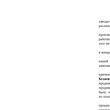
В ходе
завода
различ
– Цель
произв
работа
этот ме
Напомн
в конце
Перед
нашей 
замеча
– Наш 
причин
Беляев
продем
продем
было, 
по осн
– Прим
процен
управл