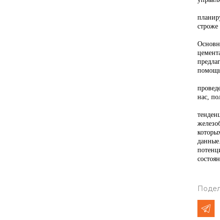
– Опы
планир
строже
На «Ta
Основн
цемент
предла
помощь
– По и
провед
нас, п
Кроме 
тенден
железо
которы
данные
потенц
состоя
Подел