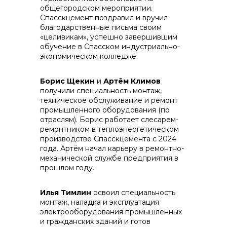
общегородском мероприятии.
Спасскцемент поздравил и вручил
контакты отдела закупок
благодарственные письма своим
«целивикам», успешно завершившим
обучение в Спасском индустриально-
экономическом колледже.
Борис Щекин
и
Артём Климов
получили специальность монтаж,
техническое обслуживание и ремонт
промышленного оборудования (по
отраслям). Борис работает слесарем-
ремонтником в теплоэнергетическом
Контакты
производстве Спасскцемента с 2024
года. Артём начал карьеру в ремонтно-
механической службе предприятия в
прошлом году.
Илья Тимлин
освоил специальность
монтаж, наладка и эксплуатация
+7 (423) 234 50 50
электрооборудования промышленных
и гражданских зданий и готов