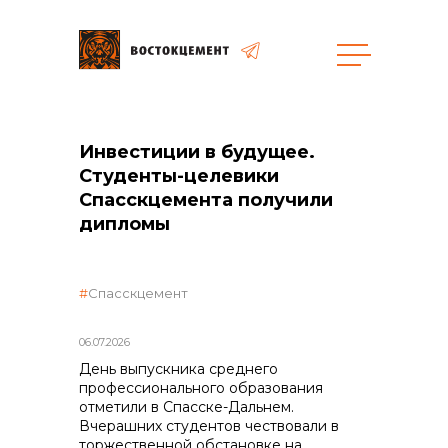
Закупки
Инвестиции в будущее.
общая информация
Студенты-целевики
Спасскцемента получили
дипломы
объявленные закупки
Спасскцемент
06.07.2026
День выпускника среднего
профессионального образования
реализация неликвидов
отметили в Спасске-Дальнем.
Вчерашних студентов чествовали в
торжественной обстановке на