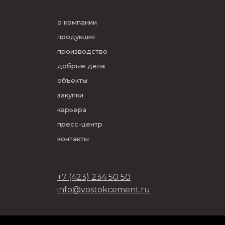
о компании
продукция
производство
добрые дела
объекты
закупки
карьера
пресс-центр
контакты
+7 (423) 234 50 50
info@vostokcement.ru
ООО «Востокцемент» 2026