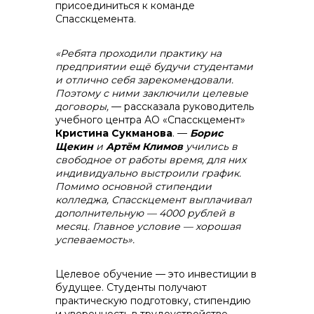
присоединиться к команде
Спасскцемента.
info@vostokcement.ru
«Ребята проходили практику на
предприятии ещё будучи студентами
и отлично себя зарекомендовали.
Поэтому с ними заключили целевые
договоры,
— рассказала руководитель
учебного центра АО «Спасскцемент»
Кристина Сукманова
. —
Борис
Щекин
и
Артём Климов
учились в
свободное от работы время, для них
индивидуально выстроили график.
Помимо основной стипендии
колледжа, Спасскцемент выплачивал
дополнительную — 4000 рублей в
месяц. Главное условие — хорошая
успеваемость».
Целевое обучение — это инвестиции в
будущее. Студенты получают
практическую подготовку, стипендию