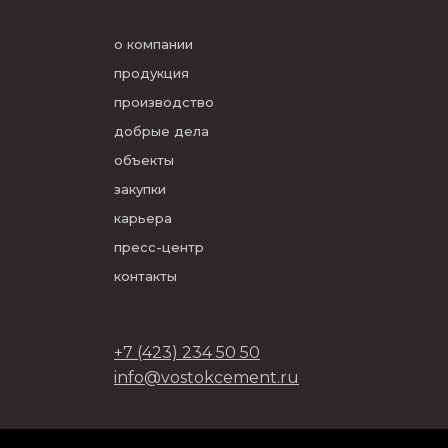
о компании
продукция
производство
добрые дела
объекты
закупки
карьера
пресс-центр
контакты
+7 (423) 234 50 50
info@vostokcement.ru
ООО «Востокцемент» 2026