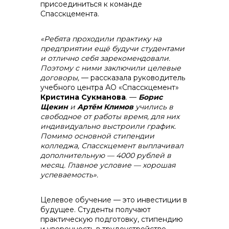
присоединиться к команде
Спасскцемента.
info@vostokcement.ru
«Ребята проходили практику на
предприятии ещё будучи студентами
и отлично себя зарекомендовали.
Поэтому с ними заключили целевые
договоры,
— рассказала руководитель
учебного центра АО «Спасскцемент»
Кристина Сукманова
. —
Борис
Щекин
и
Артём Климов
учились в
свободное от работы время, для них
индивидуально выстроили график.
Помимо основной стипендии
колледжа, Спасскцемент выплачивал
дополнительную — 4000 рублей в
месяц. Главное условие — хорошая
успеваемость».
Целевое обучение — это инвестиции в
будущее. Студенты получают
практическую подготовку, стипендию