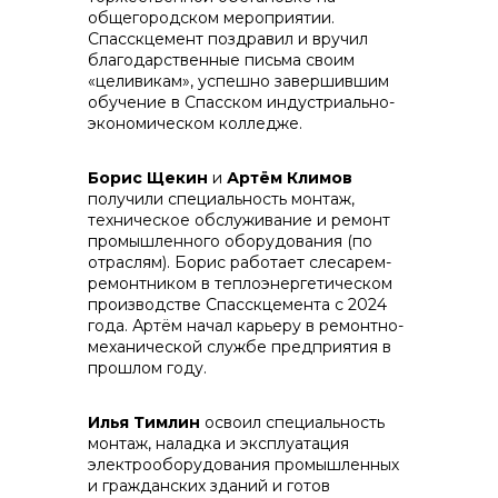
общегородском мероприятии.
Спасскцемент поздравил и вручил
контакты отдела закупок
благодарственные письма своим
«целивикам», успешно завершившим
обучение в Спасском индустриально-
экономическом колледже.
Борис Щекин
и
Артём Климов
получили специальность монтаж,
техническое обслуживание и ремонт
промышленного оборудования (по
отраслям). Борис работает слесарем-
ремонтником в теплоэнергетическом
Контакты
производстве Спасскцемента с 2024
года. Артём начал карьеру в ремонтно-
механической службе предприятия в
прошлом году.
Илья Тимлин
освоил специальность
монтаж, наладка и эксплуатация
+7 (423) 234 50 50
электрооборудования промышленных
и гражданских зданий и готов