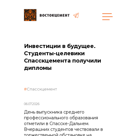
Закупки
Инвестиции в будущее.
общая информация
Студенты-целевики
Спасскцемента получили
дипломы
объявленные закупки
Спасскцемент
06.07.2026
День выпускника среднего
профессионального образования
реализация неликвидов
отметили в Спасске-Дальнем.
Вчерашних студентов чествовали в
торжественной обстановке на