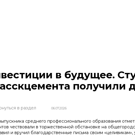
вестиции в будущее. Ст
асскцемента получили 
рнуться в раздел
06.07.2026
выпускника среднего профессионального образования отмет
нтов чествовали в торжественной обстановке на общегород
авил и вручил благодарственные письма своим «целивикам»