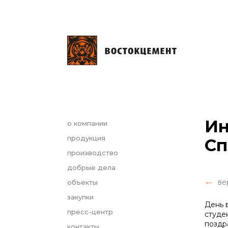
Ин
о компании
продукция
Сп
производство
добрые дела
ве
объекты
закупки
День 
пресс-центр
студе
поздр
контакты