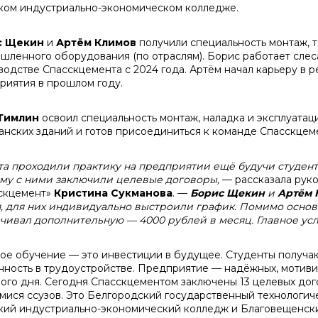
ком индустриально-экономическом колледже.
с Щекин
и
Артём Климов
получили специальность монтаж, 
шленного оборудования (по отраслям). Борис работает сле
водстве Спасскцемента с 2024 года. Артём начал карьеру в
риятия в прошлом году.
Тимлин
освоил специальность монтаж, наладка и эксплуата
анских зданий и готов присоединиться к команде Спасскцем
та проходили практику на предприятии ещё будучи студент
му с ними заключили целевые договоры,
— рассказала рук
скцемент»
Кристина Сукманова
. —
Борис Щекин
и
Артём 
, для них индивидуально выстроили график. Помимо осно
чивал дополнительную — 4000 рублей в месяц. Главное у
ое обучение — это инвестиции в будущее. Студенты получа
нность в трудоустройстве. Предприятие — надёжных, мотиви
вого дня. Сегодня Спасскцементом заключены 13 целевых дого
мися ссузов. Это Белгородский государственный технологич
кий индустриально-экономический колледж и Благовещенск