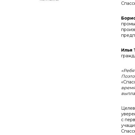
Спасс
Бори
промы
произ
предп
Илья 
гражд
«Ребя
Поэто
«Спас
время
выпла
Целев
увере
с пер
учащи
Спасс