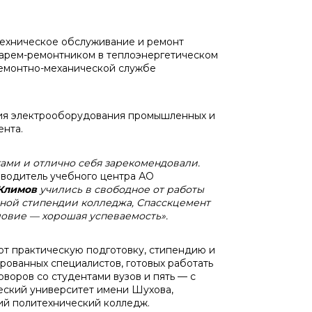
техническое обслуживание и ремонт
сарем-ремонтником в теплоэнергетическом
 ремонтно-механической службе
ция электрооборудования промышленных и
ента.
ами и отлично себя зарекомендовали.
оводитель учебного центра АО
Климов
учились в свободное от работы
вной стипендии колледжа, Спасскцемент
словие — хорошая успеваемость».
ют практическую подготовку, стипендию и
рованных специалистов, готовых работать
воров со студентами вузов и пять — с
еский университет имени Шухова,
ий политехнический колледж.