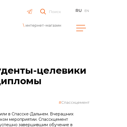
RU
EN
Поиск
интернет-магазин
уденты-целевики
дипломы
Спасскцемент
или в Спасске-Дальнем. Вчерашних
ском мероприятии. Спасскцемент
, успешно завершившим обучение в