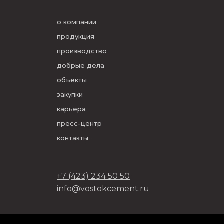
о компании
продукция
производство
добрые дела
объекты
закупки
карьера
пресс-центр
контакты
+7 (423) 234 50 50
info@vostokcement.ru
ООО «Востокцемент» 2026