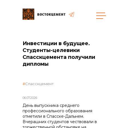
Закупки
Инвестиции в будущее.
общая информация
Студенты-целевики
Спасскцемента получили
дипломы
объявленные закупки
Спасскцемент
06.07.2026
День выпускника среднего
профессионального образования
реализация неликвидов
отметили в Спасске-Дальнем.
Вчерашних студентов чествовали в
торжественной обстановке на