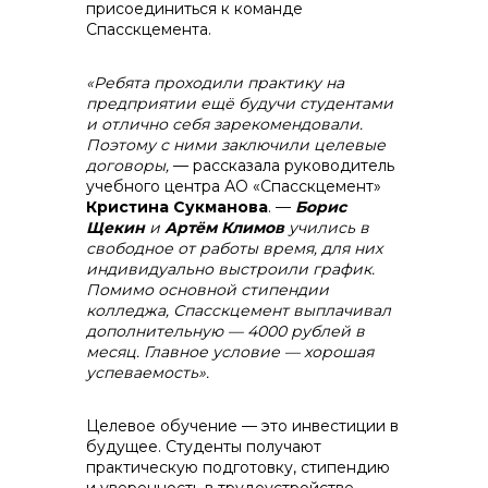
присоединиться к команде
Спасскцемента.
info@vostokcement.ru
«Ребята проходили практику на
предприятии ещё будучи студентами
и отлично себя зарекомендовали.
Поэтому с ними заключили целевые
договоры,
— рассказала руководитель
учебного центра АО «Спасскцемент»
Кристина Сукманова
. —
Борис
Щекин
и
Артём Климов
учились в
свободное от работы время, для них
индивидуально выстроили график.
Помимо основной стипендии
колледжа, Спасскцемент выплачивал
дополнительную — 4000 рублей в
месяц. Главное условие — хорошая
успеваемость».
Целевое обучение — это инвестиции в
будущее. Студенты получают
практическую подготовку, стипендию