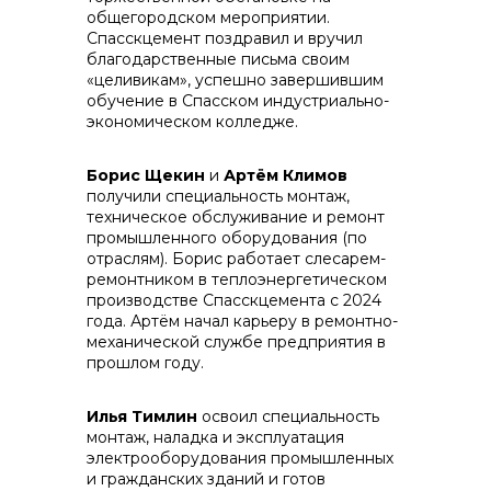
общегородском мероприятии.
Спасскцемент поздравил и вручил
контакты отдела закупок
благодарственные письма своим
«целивикам», успешно завершившим
обучение в Спасском индустриально-
экономическом колледже.
Борис Щекин
и
Артём Климов
получили специальность монтаж,
техническое обслуживание и ремонт
промышленного оборудования (по
отраслям). Борис работает слесарем-
ремонтником в теплоэнергетическом
Контакты
производстве Спасскцемента с 2024
года. Артём начал карьеру в ремонтно-
механической службе предприятия в
прошлом году.
Илья Тимлин
освоил специальность
монтаж, наладка и эксплуатация
+7 (423) 234 50 50
электрооборудования промышленных
и гражданских зданий и готов