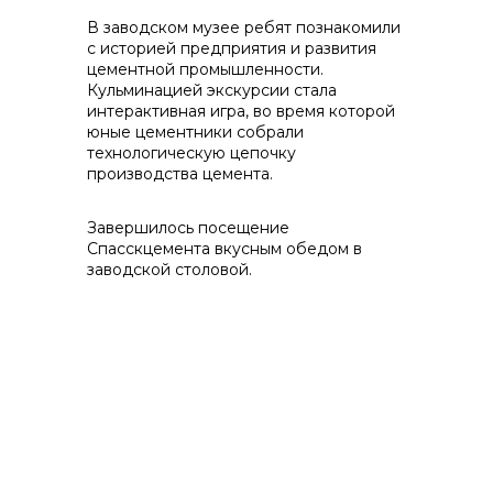
В заводском музее ребят познакомили
info@vostokcement.ru
с историей предприятия и развития
цементной промышленности.
Кульминацией экскурсии стала
интерактивная игра, во время которой
юные цементники собрали
технологическую цепочку
производства цемента.
Завершилось посещение
Спасскцемента вкусным обедом в
заводской столовой.