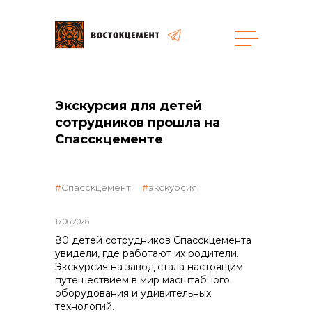
Закупки
Экскурсия для детей
сотрудников прошла на
общая информация
Спасскцементе
Спасскцемент
экскурсия
объявленные закупки
17.06.2026
80 детей сотрудников Спасскцемента
увидели, где работают их родители.
Экскурсия на завод стала настоящим
реализация неликвидов
путешествием в мир масштабного
оборудования и удивительных
технологий.