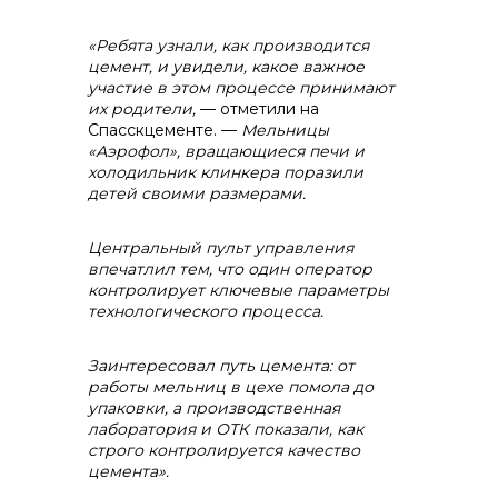
«Ребята узнали, как производится
контакты отдела закупок
цемент, и увидели, какое важное
участие в этом процессе принимают
их родители,
— отметили на
Спасскцементе. —
Мельницы
«Аэрофол», вращающиеся печи и
холодильник клинкера поразили
детей своими размерами.
Центральный пульт управления
Контакты
впечатлил тем, что один оператор
контролирует ключевые параметры
технологического процесса.
Заинтересовал путь цемента: от
работы мельниц в цехе помола до
упаковки, а производственная
+7 (423) 234 50 50
лаборатория и ОТК показали, как
строго контролируется качество
цемента».