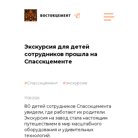
Закупки
Экскурсия для детей
сотрудников прошла на
общая информация
Спасскцементе
Спасскцемент
экскурсия
объявленные закупки
17.06.2026
80 детей сотрудников Спасскцемента
увидели, где работают их родители.
Экскурсия на завод стала настоящим
реализация неликвидов
путешествием в мир масштабного
оборудования и удивительных
технологий.