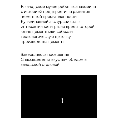
В заводском музее ребят познакомили
info@vostokcement.ru
с историей предприятия и развития
цементной промышленности.
Кульминацией экскурсии стала
интерактивная игра, во время которой
юные цементники собрали
технологическую цепочку
производства цемента.
Завершилось посещение
Спасскцемента вкусным обедом в
заводской столовой.