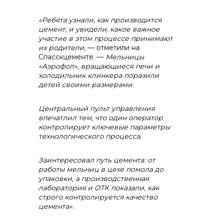
«Ребята узнали, как производится
контакты отдела закупок
цемент, и увидели, какое важное
участие в этом процессе принимают
их родители,
— отметили на
Спасскцементе. —
Мельницы
«Аэрофол», вращающиеся печи и
холодильник клинкера поразили
детей своими размерами.
Центральный пульт управления
Контакты
впечатлил тем, что один оператор
контролирует ключевые параметры
технологического процесса.
Заинтересовал путь цемента: от
работы мельниц в цехе помола до
упаковки, а производственная
+7 (423) 234 50 50
лаборатория и ОТК показали, как
строго контролируется качество
цемента».