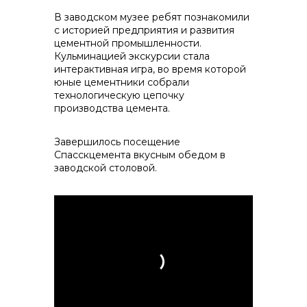
В заводском музее ребят познакомили
info@vostokcement.ru
с историей предприятия и развития
цементной промышленности.
Кульминацией экскурсии стала
интерактивная игра, во время которой
юные цементники собрали
технологическую цепочку
производства цемента.
Завершилось посещение
Спасскцемента вкусным обедом в
заводской столовой.