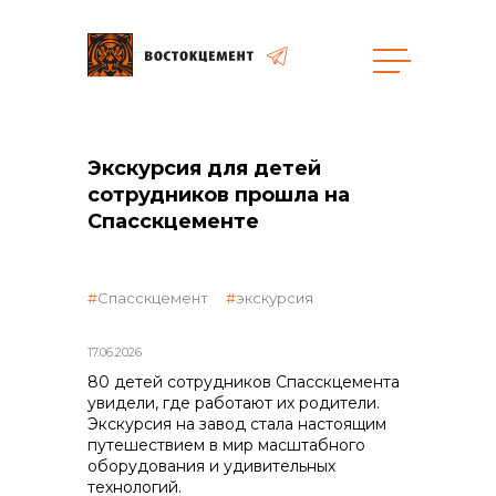
Закупки
Экскурсия для детей
сотрудников прошла на
общая информация
Спасскцементе
Спасскцемент
экскурсия
объявленные закупки
17.06.2026
80 детей сотрудников Спасскцемента
увидели, где работают их родители.
Экскурсия на завод стала настоящим
реализация неликвидов
путешествием в мир масштабного
оборудования и удивительных
технологий.