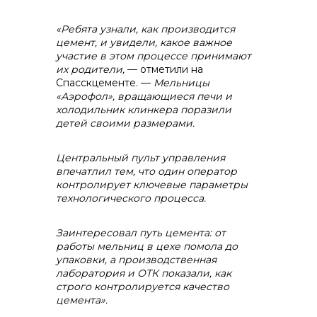
«Ребята узнали, как производится
контакты отдела закупок
цемент, и увидели, какое важное
участие в этом процессе принимают
их родители,
— отметили на
Спасскцементе. —
Мельницы
«Аэрофол», вращающиеся печи и
холодильник клинкера поразили
детей своими размерами.
Центральный пульт управления
Контакты
впечатлил тем, что один оператор
контролирует ключевые параметры
технологического процесса.
Заинтересовал путь цемента: от
работы мельниц в цехе помола до
упаковки, а производственная
+7 (423) 234 50 50
лаборатория и ОТК показали, как
строго контролируется качество
цемента».