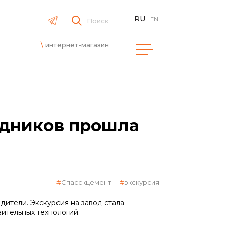
RU
EN
Поиск
интернет-магазин
удников прошла
Спасскцемент
экскурсия
дители. Экскурсия на завод стала
ительных технологий.