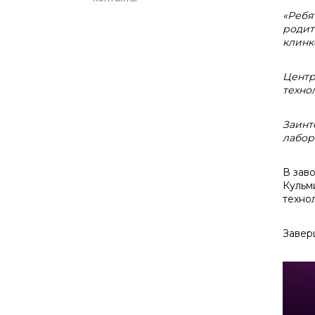
«Ребя
родит
клинк
Центр
техно
Заинт
лабор
В зав
Кульм
техно
Завер