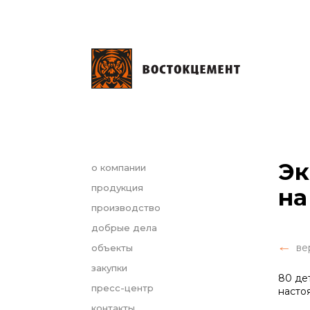
Эк
о компании
продукция
на
производство
добрые дела
ве
объекты
закупки
80 де
пресс-центр
насто
контакты