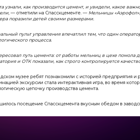
та узнали, как производится цемент, и увидели, какое важ
ели,
— отметили на Спасскцементе. —
Мельницы «Аэрофол»,
ера поразили детей своими размерами.
альный пульт управления впечатлил тем, что один операт
логического процесса.
ересовал путь цемента: от работы мельниц в цехе помола д
атория и ОТК показали, как строго контролируется качеств
одском музее ребят познакомили с историей предприятия и
инацией экскурсии стала интерактивная игра, во время кот
логическую цепочку производства цемента.
шилось посещение Спасскцемента вкусным обедом в заводск