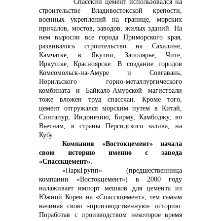
Спасский цемент использовался на
строительстве Владивостокской крепости,
+7 (423) 234 50 50
военных укреплений на границе, морских
причалов, мостов, заводов, жилых зданий. На
нем выросли все города Приморского края,
развивалось строительство на Сахалине,
Камчатке, в Якутии, Заполярье, Чите,
Иркутске, Красноярске. В создание городов
Комсомольск-на-Амуре и Совгавань,
info@vostokcement.ru
Норильского горно-металлургического
комбината и Байкало-Амурской магистрали
тоже вложен труд спассчан. Кроме того,
цемент отгружался морским путем в Китай,
Сингапур, Индонезию, Бирму, Камбоджу, во
Вьетнам, в страны Персидского залива, на
Кубу.
Компания «Востокцемент» начала
свою историю именно с завода
«Спасскцемент».
«ПаркГрупп» (предшественница
компании «Востокцемент») в 2000 году
налаживает импорт мешков для цемента из
Южной Кореи на «Спасскцемент», тем самым
начиная свою «производственную» историю.
Поработав с производством некоторое время