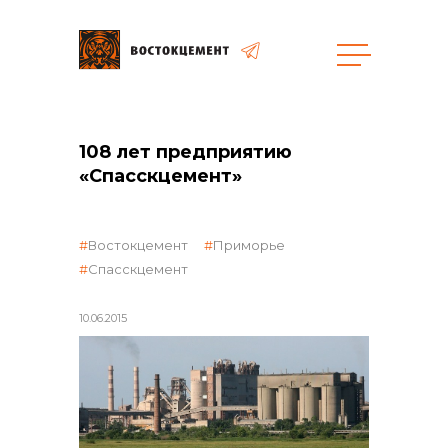
108 лет предприятию
общая информация
«Спасскцемент»
Востокцемент
Приморье
Спасскцемент
объявленные закупки
10.06.2015
реализация неликвидов