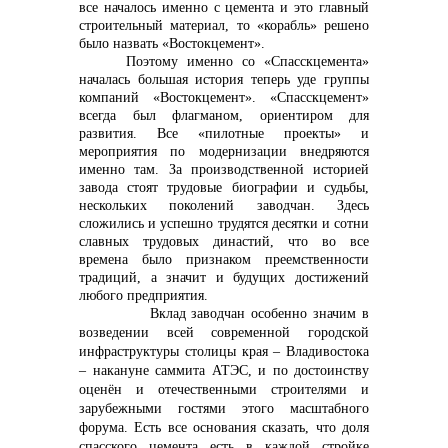
все началось именно с цемента и это главный
строительный материал, то «корабль» решено
было назвать «Востокцемент».
Поэтому именно со «Спасскцемента»
началась большая история теперь уде группы
компаний «Востокцемент». «Спасскцемент»
всегда был флагманом, ориентиром для
развития. Все «пилотные проекты» и
мероприятия по модернизации внедряются
именно там. За производственной историей
завода стоят трудовые биографии и судьбы,
нескольких поколений заводчан. Здесь
сложились и успешно трудятся десятки и сотни
славных трудовых династий, что во все
времена было признаком преемственности
традиций, а значит и будущих достижений
любого предприятия.
Вклад заводчан особенно значим в
возведении всей современной городской
инфраструктуры столицы края – Владивостока
– накануне саммита АТЭС, и по достоинству
оценён и отечественными строителями и
зарубежными гостями этого масштабного
форума. Есть все основания сказать, что доля
спасского цемента есть в каждой стройке