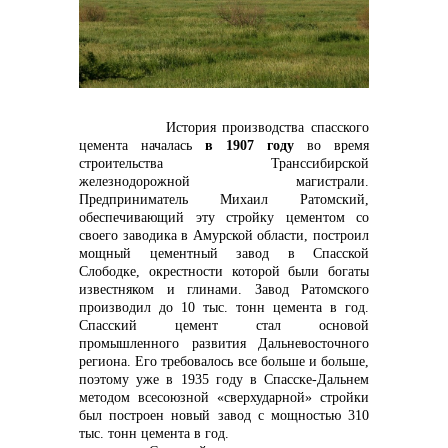
контакты отдела закупок
История производства спасского
цемента началась
в 1907 году
во время
строительства Транссибирской
железнодорожной магистрали.
Предприниматель Михаил Ратомский,
обеспечивающий эту стройку цементом со
своего заводика в Амурской области, построил
мощный цементный завод в Спасской
Слободке, окрестности которой были богаты
известняком и глинами. Завод Ратомского
Контакты
производил до 10 тыс. тонн цемента в год.
Спасский цемент стал основой
промышленного развития Дальневосточного
региона. Его требовалось все больше и больше,
поэтому уже в 1935 году в Спасске-Дальнем
методом всесоюзной «сверхударной» стройки
был построен новый завод с мощностью 310
тыс. тонн цемента в год.