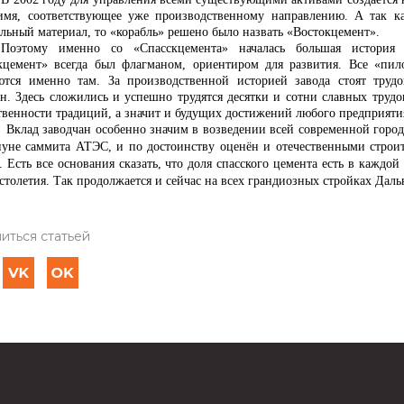
имя, соответствующее уже производственному направлению. А так ка
ельный материал, то «корабль» решено было назвать «Востокцемент».
Поэтому именно со «Спасскцемента» началась большая история 
кцемент» всегда был флагманом, ориентиром для развития. Все «пи
ются именно там. За производственной историей завода стоят труд
ан. Здесь сложились и успешно трудятся десятки и сотни славных труд
твенности традиций, а значит и будущих достижений любого предприяти
заводчан особенно значим в возведении всей современной городск
нуне саммита АТЭС, и по достоинству оценён и отечественными строи
 Есть все основания сказать, что доля спасского цемента есть в каждо
столетия. Так продолжается и сейчас на всех грандиозных стройках Даль
иться статьей