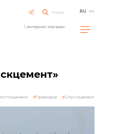
RU
EN
Поиск
интернет-магазин
сскцемент»
Востокцемент
Приморье
Спасскцемент