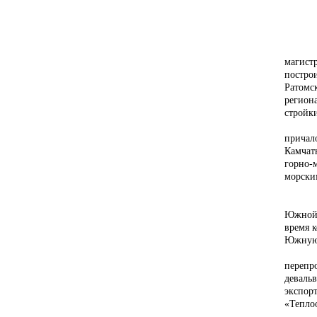
Истор
магист
постро
Ратомс
регион
стройки
Спасск
причал
Камчатк
горно-
морски
Южной 
время 
Южную 
перепр
деваль
экспор
«Тепло