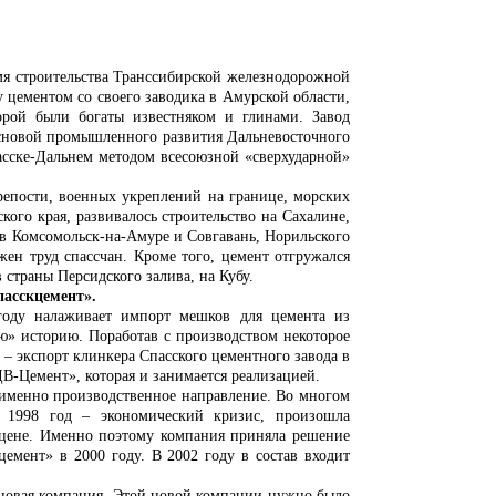
я строительства Транссибирской железнодорожной
цементом со своего заводика в Амурской области,
орой были богаты известняком и глинами. Завод
 основой промышленного развития Дальневосточного
пасске-Дальнем методом всесоюзной «сверхударной»
ости, военных укреплений на границе, морских
ого края, развивалось строительство на Сахалине,
дов Комсомольск-на-Амуре и Совгавань, Норильского
ен труд спассчан. Кроме того, цемент отгружался
страны Персидского залива, на Кубу.
пасскцемент».
году налаживает импорт мешков для цемента из
» историю. Поработав с производством некоторое
– экспорт клинкера Спасского цементного завода в
В-Цемент», которая и занимается реализацией.
именно производственное направление. Во многом
. 1998 год – экономический кризис, произошла
о цене. Именно поэтому компания приняла решение
емент» в 2000 году. В 2002 году в состав входит
 новая компания. Этой новой компании нужно было