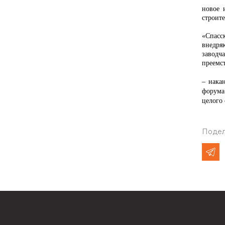
новое 
строит
«Спасс
внедря
заводч
преемс
Вклад 
– нака
форума.
целого 
Подел