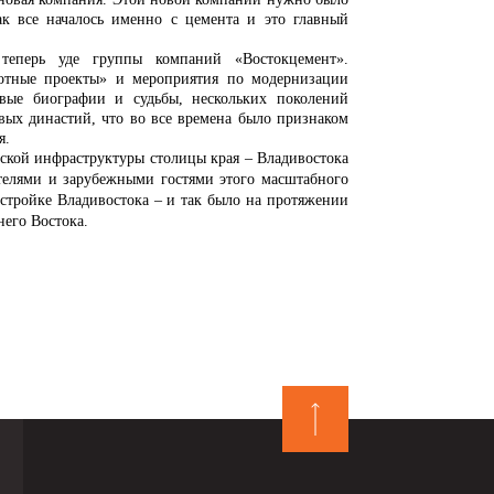
к все началось именно с цемента и это главный
теперь уде группы компаний «Востокцемент».
лотные проекты» и мероприятия по модернизации
овые биографии и судьбы, нескольких поколений
овых династий, что во все времена было признаком
я.
ой инфраструктуры столицы края – Владивостока
телями и зарубежными гостями этого масштабного
й стройке Владивостока – и так было на протяжении
него Востока.