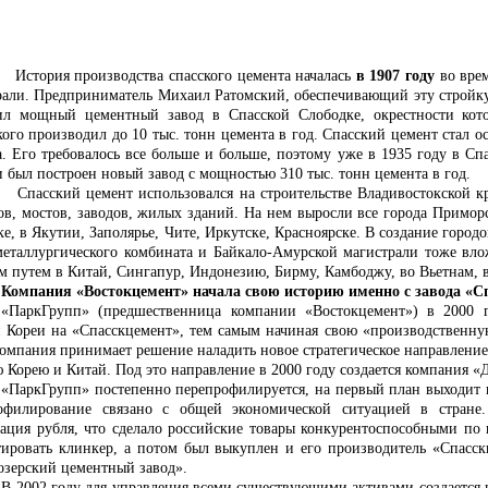
ия производства спасского цемента началась
в 1907 году
во врем
рали. Предприниматель Михаил Ратомский, обеспечивающий эту стройку 
ил мощный цементный завод в Спасской Слободке, окрестности кот
кого производил до 10 тыс. тонн цемента в год. Спасский цемент стал
а. Его требовалось все больше и больше, поэтому уже в 1935 году в С
 был построен новый завод с мощностью 310 тыс. тонн цемента в год.
ий цемент использовался на строительстве Владивостокской креп
ов, мостов, заводов, жилых зданий. На нем выросли все города Приморск
е, в Якутии, Заполярье, Чите, Иркутске, Красноярске. В создание горо
металлургического комбината и Байкало-Амурской магистрали тоже влож
м путем в Китай, Сингапур, Индонезию, Бирму, Камбоджу, во Вьетнам, в 
Компания «Востокцемент» начала свою историю именно с завода «С
«ПаркГрупп» (предшественница компании «Востокцемент») в 2000 
Кореи на «Спасскцемент», тем самым начиная свою «производственную
компания принимает решение наладить новое стратегическое направление 
Корею и Китай. Под это направление в 2000 году создается компания «Д
«ПаркГрупп» постепенно перепрофилируется, на первый план выходит 
офилирование связано с общей экономической ситуацией в стране
вация рубля, что сделало российские товары конкурентоспособными п
тировать клинкер, а потом был выкуплен и его производитель «Спасскц
озерский цементный завод».
В 2002 году для управления всеми существующими активами создается