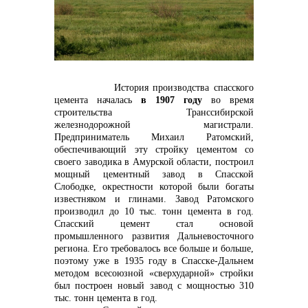
контакты отдела закупок
История производства спасского
цемента началась
в 1907 году
во время
строительства Транссибирской
железнодорожной магистрали.
Предприниматель Михаил Ратомский,
обеспечивающий эту стройку цементом со
своего заводика в Амурской области, построил
мощный цементный завод в Спасской
Слободке, окрестности которой были богаты
известняком и глинами. Завод Ратомского
Контакты
производил до 10 тыс. тонн цемента в год.
Спасский цемент стал основой
промышленного развития Дальневосточного
региона. Его требовалось все больше и больше,
поэтому уже в 1935 году в Спасске-Дальнем
методом всесоюзной «сверхударной» стройки
был построен новый завод с мощностью 310
тыс. тонн цемента в год.