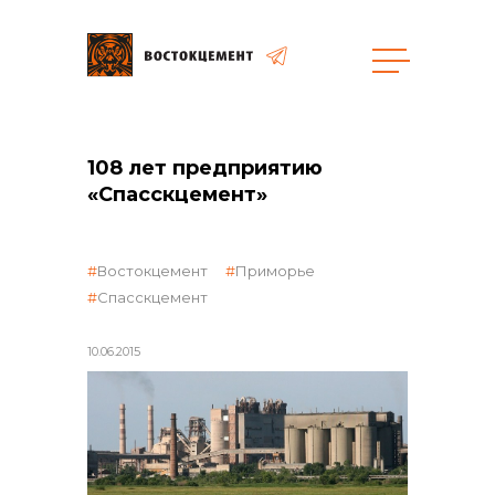
108 лет предприятию
общая информация
«Спасскцемент»
Востокцемент
Приморье
Спасскцемент
объявленные закупки
10.06.2015
реализация неликвидов