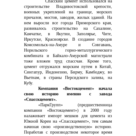
Спасский цемент использовался на
строительстве Владивостокской крепости,
+7 (423) 234 50 50
военных укреплений на границе, морских
причалов, мостов, заводов, жилых зданий. На
нем выросли все города Приморского края,
развивалось строительство на Сахалине,
Камчатке, в Якутии, Заполярье, Чите,
Иркутске, Красноярске. В создание городов
Комсомольск-на-Амуре и Совгавань,
info@vostokcement.ru
Норильского горно-металлургического
комбината и Байкало-Амурской магистрали
тоже вложен труд спассчан. Кроме того,
цемент отгружался морским путем в Китай,
Сингапур, Индонезию, Бирму, Камбоджу, во
Вьетнам, в страны Персидского залива, на
Кубу.
Компания «Востокцемент» начала
свою историю именно с завода
«Спасскцемент».
«ПаркГрупп» (предшественница
компании «Востокцемент») в 2000 году
налаживает импорт мешков для цемента из
Южной Кореи на «Спасскцемент», тем самым
начиная свою «производственную» историю.
Поработав с производством некоторое время