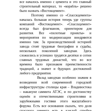
все началось именно с цемента и это главный
строительный материал, то «корабль» решено
было назвать «Востокцемент».
Поэтому именно со «Спасскцемента»
началась большая история теперь уде группы
компаний «Востокцемент». «Спасскцемент»
всегда был флагманом, ориентиром для
развития. Все «пилотные проекты» и
мероприятия по модернизации внедряются
именно там. За производственной историей
завода стоят трудовые биографии и судьбы,
нескольких поколений заводчан. Здесь
сложились и успешно трудятся десятки и сотни
славных трудовых династий, что во все
времена было признаком преемственности
традиций, а значит и будущих достижений
любого предприятия.
Вклад заводчан особенно значим в
возведении всей современной городской
инфраструктуры столицы края – Владивостока
– накануне саммита АТЭС, и по достоинству
оценён и отечественными строителями и
зарубежными гостями этого масштабного
форума. Есть все основания сказать, что доля
спасского цемента есть в каждой стройке