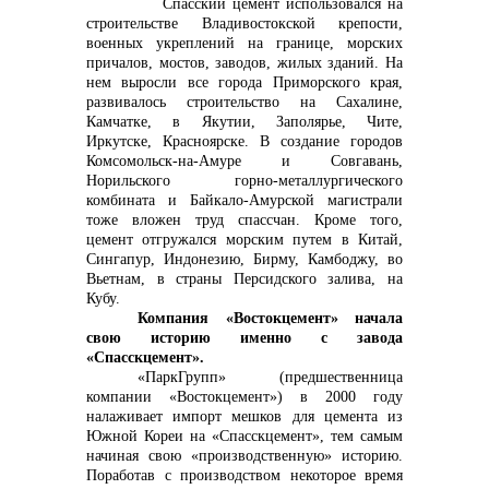
Спасский цемент использовался на
строительстве Владивостокской крепости,
+7 (423) 234 50 50
военных укреплений на границе, морских
причалов, мостов, заводов, жилых зданий. На
нем выросли все города Приморского края,
развивалось строительство на Сахалине,
Камчатке, в Якутии, Заполярье, Чите,
Иркутске, Красноярске. В создание городов
Комсомольск-на-Амуре и Совгавань,
info@vostokcement.ru
Норильского горно-металлургического
комбината и Байкало-Амурской магистрали
тоже вложен труд спассчан. Кроме того,
цемент отгружался морским путем в Китай,
Сингапур, Индонезию, Бирму, Камбоджу, во
Вьетнам, в страны Персидского залива, на
Кубу.
Компания «Востокцемент» начала
свою историю именно с завода
«Спасскцемент».
«ПаркГрупп» (предшественница
компании «Востокцемент») в 2000 году
налаживает импорт мешков для цемента из
Южной Кореи на «Спасскцемент», тем самым
начиная свою «производственную» историю.
Поработав с производством некоторое время