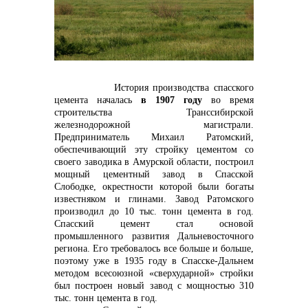
контакты отдела закупок
История производства спасского
цемента началась
в 1907 году
во время
строительства Транссибирской
железнодорожной магистрали.
Предприниматель Михаил Ратомский,
обеспечивающий эту стройку цементом со
своего заводика в Амурской области, построил
мощный цементный завод в Спасской
Слободке, окрестности которой были богаты
известняком и глинами. Завод Ратомского
Контакты
производил до 10 тыс. тонн цемента в год.
Спасский цемент стал основой
промышленного развития Дальневосточного
региона. Его требовалось все больше и больше,
поэтому уже в 1935 году в Спасске-Дальнем
методом всесоюзной «сверхударной» стройки
был построен новый завод с мощностью 310
тыс. тонн цемента в год.