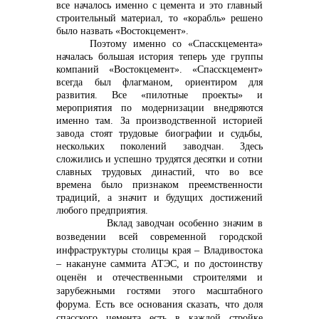
все началось именно с цемента и это главный
строительный материал, то «корабль» решено
было назвать «Востокцемент».
Поэтому именно со «Спасскцемента»
началась большая история теперь уде группы
компаний «Востокцемент». «Спасскцемент»
всегда был флагманом, ориентиром для
развития. Все «пилотные проекты» и
мероприятия по модернизации внедряются
именно там. За производственной историей
завода стоят трудовые биографии и судьбы,
нескольких поколений заводчан. Здесь
сложились и успешно трудятся десятки и сотни
славных трудовых династий, что во все
времена было признаком преемственности
традиций, а значит и будущих достижений
любого предприятия.
Вклад заводчан особенно значим в
возведении всей современной городской
инфраструктуры столицы края – Владивостока
– накануне саммита АТЭС, и по достоинству
оценён и отечественными строителями и
зарубежными гостями этого масштабного
форума. Есть все основания сказать, что доля
спасского цемента есть в каждой стройке