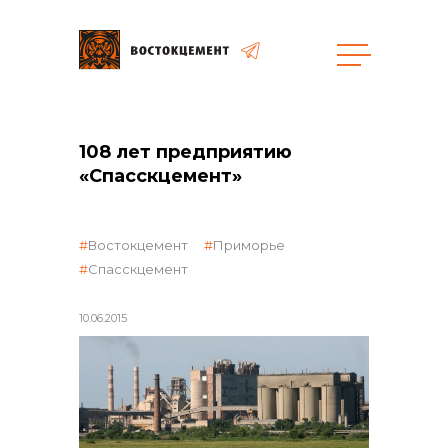
108 лет предприятию
общая информация
«Спасскцемент»
Востокцемент
Приморье
Спасскцемент
объявленные закупки
10.06.2015
реализация неликвидов