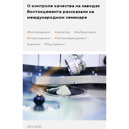
О контроле качества на заводах
Востокцемента рассказали на
международном семинаре
Востокцемент
качество
лаборатория
Спасскцемент
Теплоозерскцемент
цемент
Якутцемент
23.11.2021