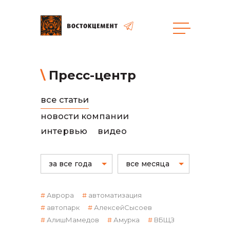
общая информация
Пресс-центр
все статьи
новости компании
интервью
видео
объявленные закупки
за все года
все месяца
Аврора
автоматизация
автопарк
АлексейСысоев
реализация неликвидов
АлишМамедов
Амурка
ВБЩЗ