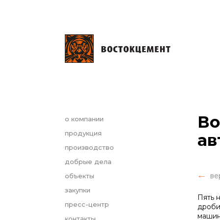
Во
о компании
продукция
ав
производство
добрые дела
ве
объекты
закупки
Пять 
пресс-центр
дроби
машин
контакты