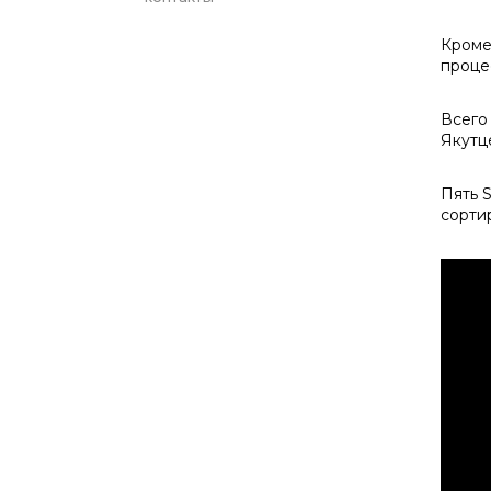
Кроме
проце
Всего
Якутц
Пять 
сорти