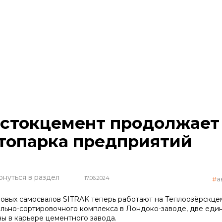
стокцемент продолжает
топарка предприятий
рнуться в раздел
17.06.2024
а
новых самосвалов SITRAK теперь работают на Теплоозёрскцем
льно-сортировочного комплекса в Лондоко-заводе, две еди
ы в карьере цементного завода.