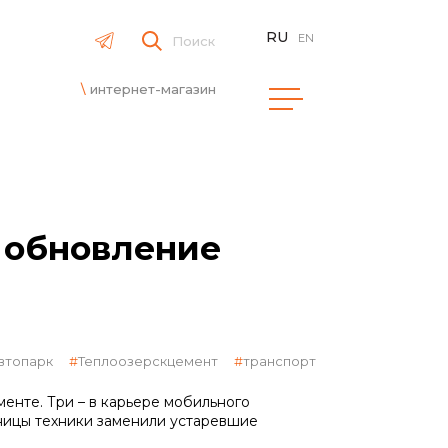
RU
EN
Поиск
интернет-магазин
 обновление
втопарк
Теплоозерскцемент
транспорт
енте. Три – в карьере мобильного
ницы техники заменили устаревшие