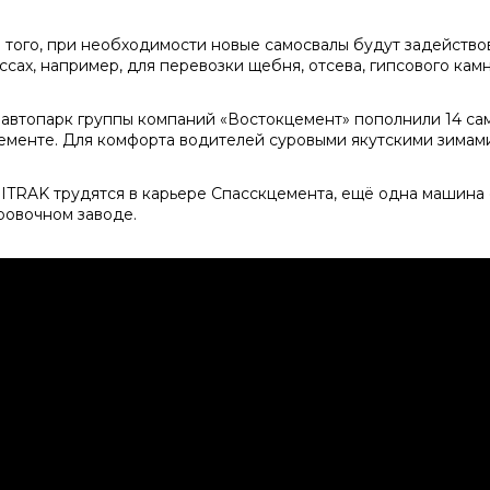
 того, при необходимости новые самосвалы будут задейство
ссах, например, для перевозки щебня, отсева, гипсового камн
 автопарк группы компаний «Востокцемент» пополнили 14 са
ементе. Для комфорта водителей суровыми якутскими зимам
SITRAK трудятся в карьере Спасскцемента, ещё одна машина
ровочном заводе.