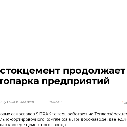
стокцемент продолжает
топарка предприятий
рнуться в раздел
17.06.2024
а
новых самосвалов SITRAK теперь работают на Теплоозёрскцем
льно-сортировочного комплекса в Лондоко-заводе, две еди
ы в карьере цементного завода.