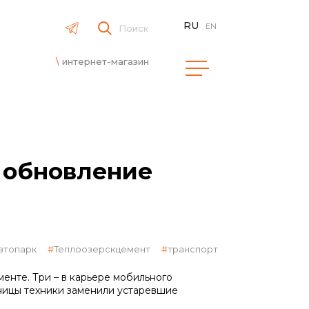
RU
EN
Поиск
интернет-магазин
 обновление
втопарк
Теплоозерскцемент
транспорт
енте. Три – в карьере мобильного
ницы техники заменили устаревшие