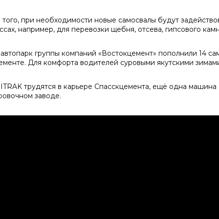
 того, при необходимости новые самосвалы будут задейство
ссах, например, для перевозки щебня, отсева, гипсового камн
 автопарк группы компаний «Востокцемент» пополнили 14 са
ементе. Для комфорта водителей суровыми якутскими зимам
SITRAK трудятся в карьере Спасскцемента, ещё одна машина
ровочном заводе.