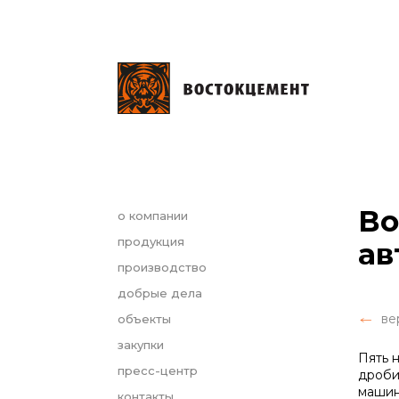
Во
о компании
продукция
ав
производство
добрые дела
ве
объекты
закупки
Пять 
пресс-центр
дроби
машин
контакты