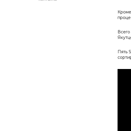
Кроме
проце
Всего
Якутц
Пять 
сорти