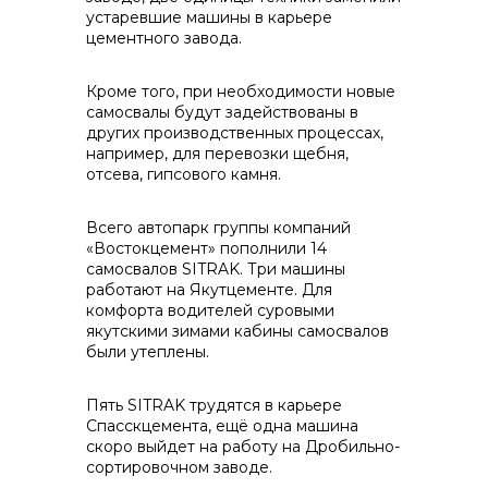
устаревшие машины в карьере
контакты отдела закупок
цементного завода.
Кроме того, при необходимости новые
самосвалы будут задействованы в
других производственных процессах,
например, для перевозки щебня,
отсева, гипсового камня.
Контакты
Всего автопарк группы компаний
«Востокцемент» пополнили 14
самосвалов SITRAK. Три машины
работают на Якутцементе. Для
комфорта водителей суровыми
якутскими зимами кабины самосвалов
+7 (423) 234 50 50
были утеплены.
Пять SITRAK трудятся в карьере
Спасскцемента, ещё одна машина
скоро выйдет на работу на Дробильно-
info@vostokcement.ru
сортировочном заводе.