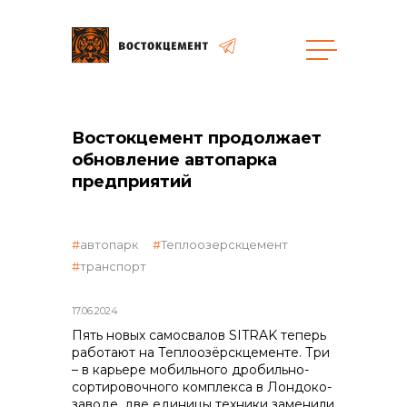
Закупки
Востокцемент продолжает
обновление автопарка
общая информация
предприятий
автопарк
Теплоозерскцемент
объявленные закупки
транспорт
17.06.2024
Пять новых самосвалов SITRAK теперь
реализация неликвидов
работают на Теплоозёрскцементе. Три
– в карьере мобильного дробильно-
сортировочного комплекса в Лондоко-
заводе, две единицы техники заменили