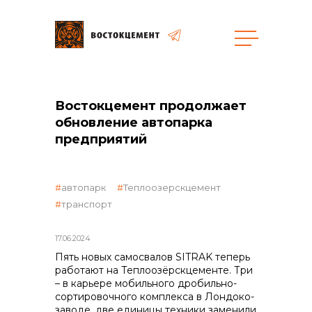
Закупки
Востокцемент продолжает
обновление автопарка
общая информация
предприятий
автопарк
Теплоозерскцемент
объявленные закупки
транспорт
17.06.2024
Пять новых самосвалов SITRAK теперь
реализация неликвидов
работают на Теплоозёрскцементе. Три
– в карьере мобильного дробильно-
сортировочного комплекса в Лондоко-
заводе, две единицы техники заменили