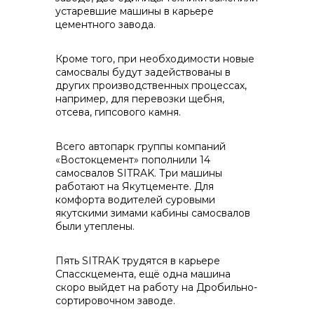
устаревшие машины в карьере
контакты отдела закупок
цементного завода.
Кроме того, при необходимости новые
самосвалы будут задействованы в
других производственных процессах,
например, для перевозки щебня,
отсева, гипсового камня.
Контакты
Всего автопарк группы компаний
«Востокцемент» пополнили 14
самосвалов SITRAK. Три машины
работают на Якутцементе. Для
комфорта водителей суровыми
якутскими зимами кабины самосвалов
+7 (423) 234 50 50
были утеплены.
Пять SITRAK трудятся в карьере
Спасскцемента, ещё одна машина
скоро выйдет на работу на Дробильно-
info@vostokcement.ru
сортировочном заводе.