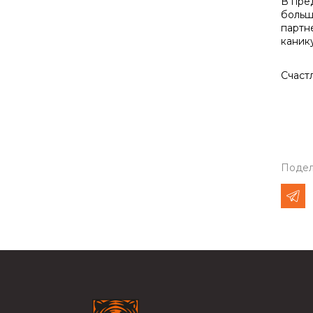
В пре
больш
партн
каник
Счаст
Подел