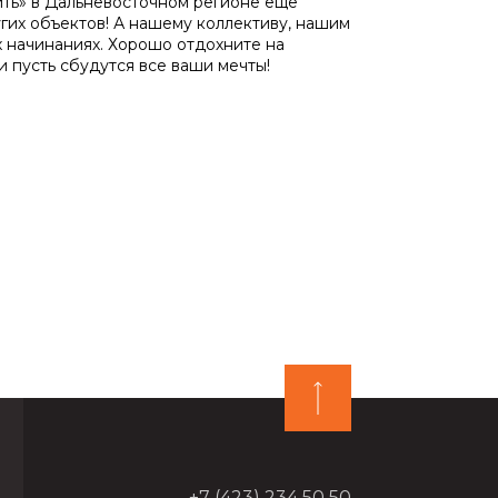
ить» в Дальневосточном регионе ещё
угих объектов! А нашему коллективу, нашим
х начинаниях. Хорошо отдохните на
 пусть сбудутся все ваши мечты!
+7 (423) 234 50 50