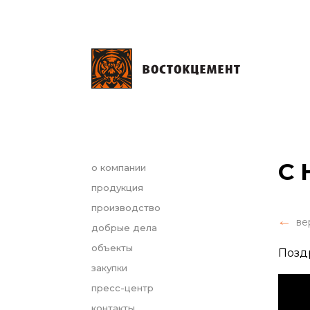
С 
о компании
продукция
производство
ве
добрые дела
объекты
Позд
закупки
пресс-центр
контакты