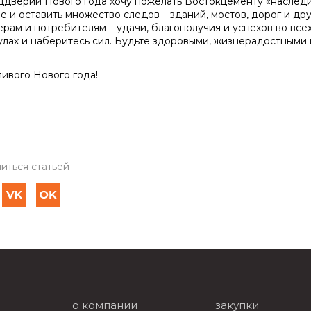
ддверии Нового года хочу пожелать Востокцементу «наслед
е и оставить множество следов – зданий, мостов, дорог и др
ерам и потребителям – удачи, благополучия и успехов во все
улах и наберитесь сил. Будьте здоровыми, жизнерадостными и
ливого Нового года!
иться статьей
о компании
закупки