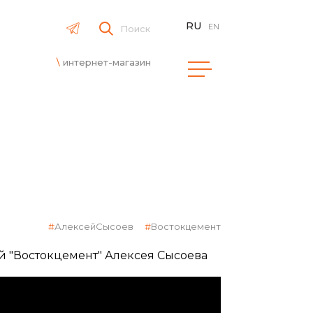
RU
EN
Поиск
интернет-магазин
АлексейСысоев
Востокцемент
 "Востокцемент" Алексея Сысоева