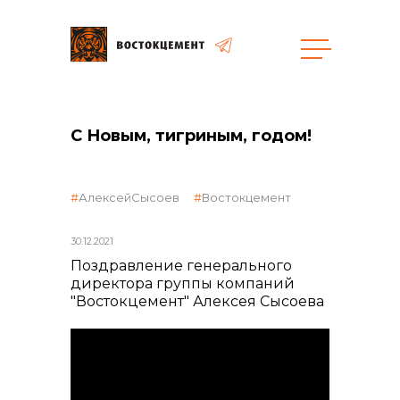
Закупки
С Новым, тигриным, годом!
общая информация
АлексейСысоев
Востокцемент
30.12.2021
объявленные закупки
Поздравление генерального
директора группы компаний
"Востокцемент" Алексея Сысоева
реализация неликвидов