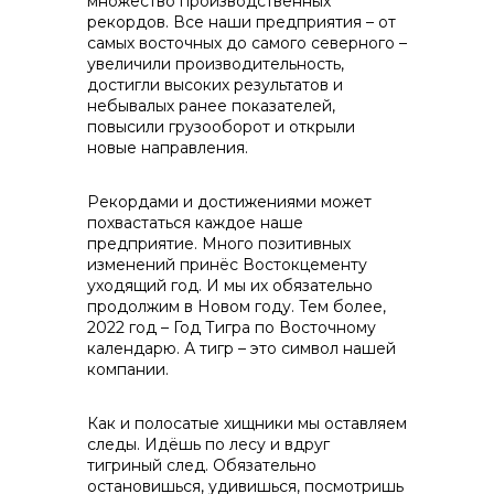
множество производственных
рекордов. Все наши предприятия – от
самых восточных до самого северного –
info@vostokcement.ru
увеличили производительность,
достигли высоких результатов и
небывалых ранее показателей,
повысили грузооборот и открыли
новые направления.
Рекордами и достижениями может
похвастаться каждое наше
предприятие. Много позитивных
изменений принёс Востокцементу
уходящий год. И мы их обязательно
продолжим в Новом году. Тем более,
2022 год – Год Тигра по Восточному
календарю. А тигр – это символ нашей
компании.
Как и полосатые хищники мы оставляем
следы. Идёшь по лесу и вдруг
тигриный след. Обязательно
остановишься, удивишься, посмотришь