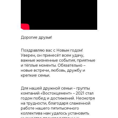
контакты отдела закупок
Дорогие друзья!
Поздравляю вас с Новым годом!
Уверен, он принесёт всем удачу,
важные жизненные события, приятные
и тёплые моменты. Обязательно –
Контакты
новые встречи, любовь, дружбу и
крепкие семьи.
Для нашей дружной семьи – группы
компаний «Востокцемент» – 2021 стал
годом побед и достижений. Несмотря
на трудности, благодаря слаженной
+7 (423) 234 50 50
работе нашего пятитысячного
коллектива нам удалось установить