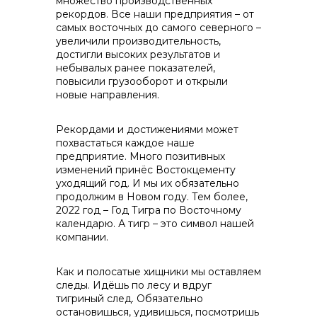
множество производственных
рекордов. Все наши предприятия – от
самых восточных до самого северного –
info@vostokcement.ru
увеличили производительность,
достигли высоких результатов и
небывалых ранее показателей,
повысили грузооборот и открыли
новые направления.
Рекордами и достижениями может
похвастаться каждое наше
предприятие. Много позитивных
изменений принёс Востокцементу
уходящий год. И мы их обязательно
продолжим в Новом году. Тем более,
2022 год – Год Тигра по Восточному
календарю. А тигр – это символ нашей
компании.
Как и полосатые хищники мы оставляем
следы. Идёшь по лесу и вдруг
тигриный след. Обязательно
остановишься, удивишься, посмотришь