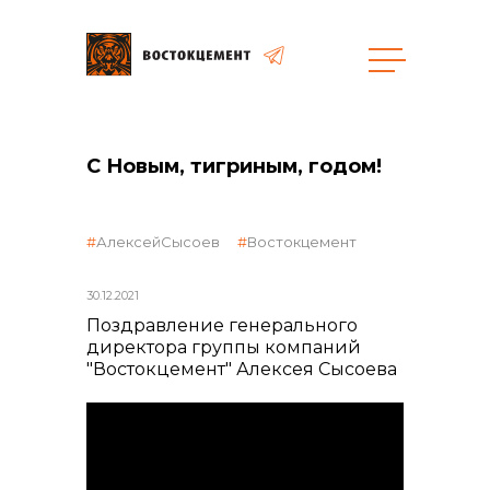
Закупки
С Новым, тигриным, годом!
общая информация
АлексейСысоев
Востокцемент
30.12.2021
объявленные закупки
Поздравление генерального
директора группы компаний
"Востокцемент" Алексея Сысоева
реализация неликвидов