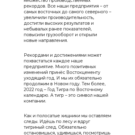
множество производственных
рекордов. Все наши предприятия – от
самых восточных до самого северного –
info@vostokcement.ru
увеличили производительность,
достигли высоких результатов и
небывалых ранее показателей,
повысили грузооборот и открыли
новые направления.
Рекордами и достижениями может
похвастаться каждое наше
предприятие. Много позитивных
изменений принёс Востокцементу
уходящий год. И мы их обязательно
продолжим в Новом году. Тем более,
2022 год – Год Тигра по Восточному
календарю. А тигр – это символ нашей
компании.
Как и полосатые хищники мы оставляем
следы. Идёшь по лесу и вдруг
тигриный след. Обязательно
остановишься, удивишься, посмотришь