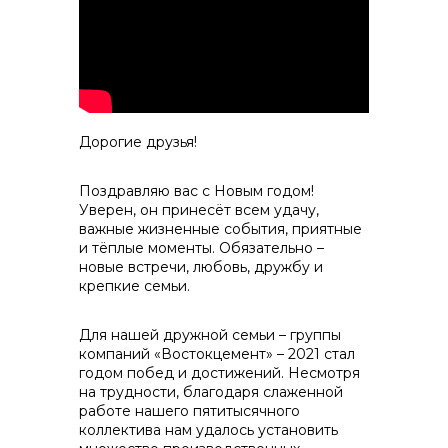
контакты отдела закупок
Дорогие друзья!
Поздравляю вас с Новым годом!
Уверен, он принесёт всем удачу,
важные жизненные события, приятные
и тёплые моменты. Обязательно –
Контакты
новые встречи, любовь, дружбу и
крепкие семьи.
Для нашей дружной семьи – группы
компаний «Востокцемент» – 2021 стал
годом побед и достижений. Несмотря
на трудности, благодаря слаженной
+7 (423) 234 50 50
работе нашего пятитысячного
коллектива нам удалось установить