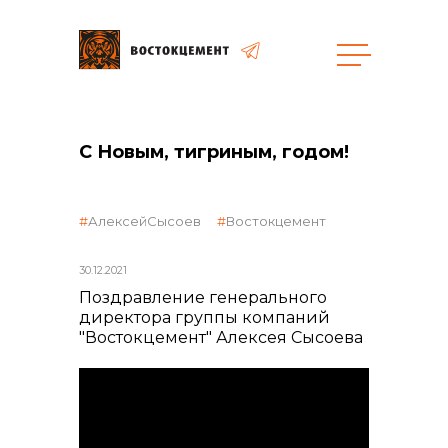
Закупки
С Новым, тигриным, годом!
общая информация
АлексейСысоев
Востокцемент
30.12.2021
объявленные закупки
Поздравление генерального
директора группы компаний
"Востокцемент" Алексея Сысоева
реализация неликвидов