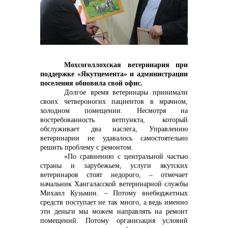
контакты отдела закупок
Мохсоголлохская ветеринария при
поддержке «Якутцемента» и администрации
Контакты
поселения обновила свой офис.
Долгое время ветеринары принимали
своих четвероногих пациентов в мрачном,
холодном помещении. Несмотря на
востребованность ветпункта, который
обслуживает два наслега, Управлению
+7 (423) 234 50 50
ветеринарии не удавалось самостоятельно
решить проблему с ремонтом.
«По сравнению с центральной частью
страны и зарубежьем, услуги якутских
ветеринаров стоят недорого, – отмечает
info@vostokcement.ru
начальник Хангаласской ветеринарной службы
Михаил Кузьмин. – Потому внебюджетных
средств поступает не так много, а ведь именно
эти деньги мы можем направлять на ремонт
помещений. Потому организация условий