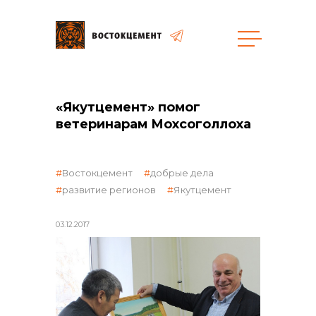
Объекты
Закупки
«Якутцемент» помог
ветеринарам Мохсоголлоха
общая информация
Востокцемент
добрые дела
развитие регионов
Якутцемент
объявленные закупки
03.12.2017
реализация неликвидов