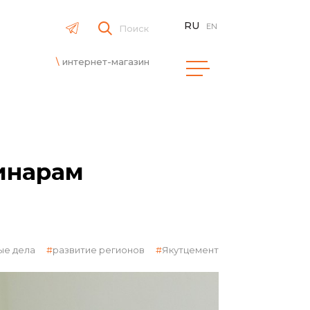
RU
EN
Поиск
интернет-магазин
инарам
ые дела
развитие регионов
Якутцемент