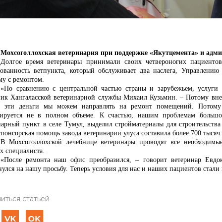
Мохсоголлохская ветеринария при поддержке «Якутцемента» и адми
Долгое время ветеринары принимали своих четвероногих пациенто
бованность ветпункта, который обслуживает два наслега, Управлению
му с ремонтом.
«По сравнению с центральной частью страны и зарубежьем, услуги я
ник Хангаласской ветеринарной службы Михаил Кузьмин. – Потому внеб
 эти деньги мы можем направлять на ремонт помещений. Потому 
ируется не в полном объеме. К счастью, нашим проблемам большо
нарный пункт в селе Тумул, выделил стройматериалы для строительства
понсорская помощь завода ветеринарии улуса составила более 700 тысяч
В Мохсоголлохской лечебнице ветеринары проводят все необходимы
х специалиста.
«После ремонта наш офис преобразился, – говорит ветеринар Евдо
улся на нашу просьбу. Теперь условия для нас и наших пациентов стали
иться статьей