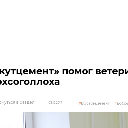
кутцемент» помог ветер
хсоголлоха
рнуться в раздел
03.12.2017
Востокцемент
добр