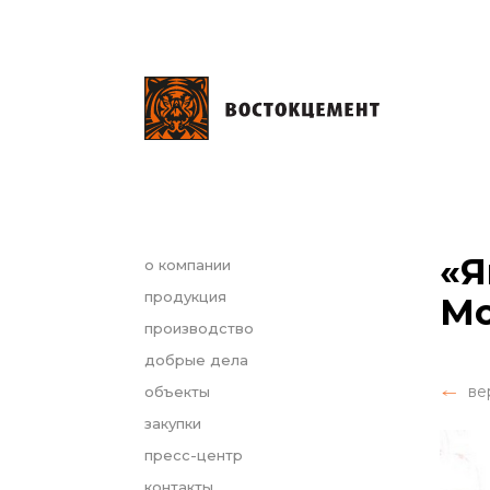
«Я
о компании
продукция
Мо
производство
добрые дела
ве
объекты
закупки
пресс-центр
контакты