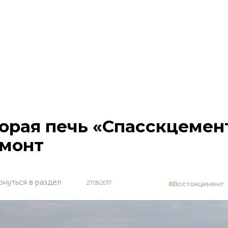
орая печь «Спасскцемент
монт
рнуться в раздел
27.09.2017
Востокцемент