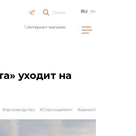
RU
EN
Поиск
интернет-магазин
а» уходит на
производство
Спасскцемент
цемент