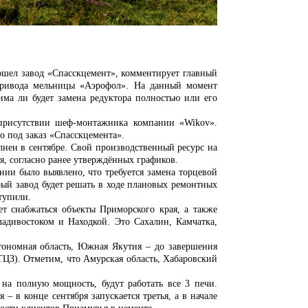
ошел завод «Спасскцемент», комментирует главный
 привода мельницы «Аэрофол». На данный момент
има ли будет замена редуктора полностью или его
.
 присутствии шеф-монтажника компании «
Wikov
».
о под заказ «Спасскцемента».
лнен в сентябре. Свой производственный ресурс на
я, согласно ранее утверждённых графиков.
нии было выявлено, что требуется замена торцевой
ый завод будет решать в ходе плановых ремонтных
тупили.
т снабжаться объекты Приморского края, а также
адивостоком и Находкой. Это Сахалин, Камчатка,
тономная область, Южная Якутия – до завершения
ТЦЗ). Отметим, что Амурская область, Хабаровский
на полную мощность, будут работать все 3 печи.
– в конце сентября запускается третья, а в начале