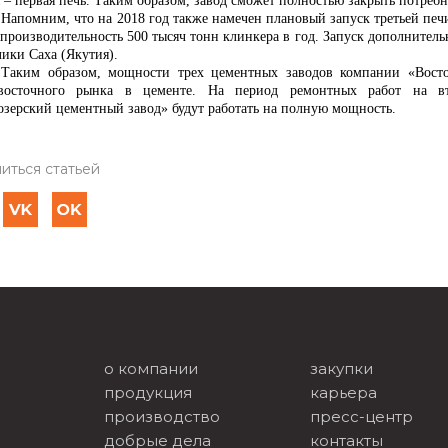
 – первая печь. Таким образом, завод сможет полностью закрыть потреб
Напомним, что на 2018 год также намечен плановый запуск третьей печ
производительность 500 тысяч тонн клинкера в год. Запуск дополнитель
ики Саха (Якутия).
Таким образом, мощности трех цементных заводов компании «Восток
восточного рынка в цементе. На период ремонтных работ на в
озерский цементный завод» будут работать на полную мощность.
иться статьей
о компании
закупки
продукция
карьера
производство
пресс-центр
добрые дела
контакты