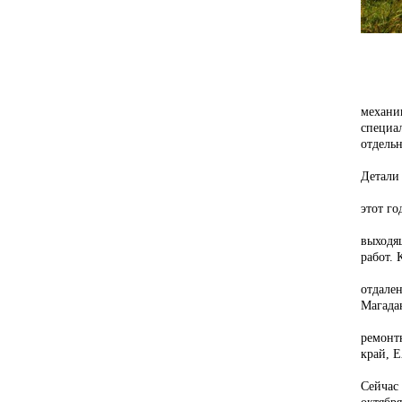
механи
специа
отдель
Детали 
этот го
выходя
работ.
отдале
Магадан
ремонт
край, 
Сейчас 