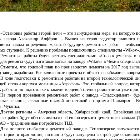
«Остановка работы второй печи – это вынужденная мера, на которую п
к завода Александр Алфёров. – Вышел из строя редуктор главного
листы завода определяют масштаб будущих ремонтных работ – необход
ных
ступеней. К решению проблемы подключились специалисты «
Wikov
»
Ремонтные работы будут вестись специалистами «Спасскцемента» в
для ремонта будут изготавливаться на заводе «
Wikov
» в Чехии специальн
Отметим, что годовой план по производству цемента на 2017 год выпо
д завод выработал. Все заявленные проекты и объекты снабжались воврем
В ходе подготовки к ремонтным работам на второй технологической ли
щей стенки корпуса мельницы «Аэрофол». Это глобальный вопрос, котор
 К работам по подготовке к замене торцевой стенки ремонтники уже прис
На период проведения ремонтных работ с завода «Спасскцемент» буде
нные регионы, связанные прямой логистикой с портами Приморья – Вл
, Чукотка.
Другие регионы – Амурская область, Хабаровский край, Еврейская ав
ных работ будут обеспечиваться с «Теплоозерского цементного завода» (
ЕАО – традиционные потребители ТЦЗ.
Для полного снабжения цементный завод в Теплоозерске запускается 
в строю вторая линия, поэтапно будут запущены в строй две оставшиеся 