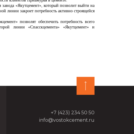
ности клиентов Приамурья в цементе.
и завода «Якутцемент», который позволит выйти на
ной линии закроет потребность активно строящейся
цемент» позволят обеспечить потребность всего
торой линии «Спасскцемента» «Якутцемент» и
+7 (423) 234 50 50
info@vostokcement.ru