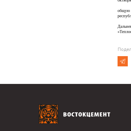
октября
общую 
республ
Дальне
«Тепло
Подел